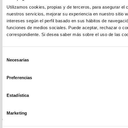
podemos
Utilizamos cookies, propias y de terceros, para asegurar el c
ayudarte?
nuestros servicios, mejorar su experiencia en nuestro sitio
intereses según el perfil basado en sus hábitos de navegació
funciones de medios sociales. Puede aceptar, rechazar o conf
correspondiente. Si desea saber más sobre el uso de las co
Contacto
Selección
Necesarias
de
Encuentre Fluidra
consentimiento
en su país
Preferencias
Estadística
Visite el sitio web
Marketing