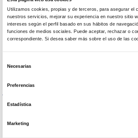
Contacto
Utilizamos cookies, propias y de terceros, para asegurar el c
nuestros servicios, mejorar su experiencia en nuestro sitio
intereses según el perfil basado en sus hábitos de navegació
funciones de medios sociales. Puede aceptar, rechazar o conf
Encuentre Fluidra
correspondiente. Si desea saber más sobre el uso de las co
en su país
Selección
Necesarias
de
consentimiento
Visite el sitio web
Preferencias
Estadística
Política de privacidad
Marketing
Aviso legal
Política de cookies