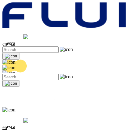
Cotización
20.36 EUR
0.04 (+0.2%)
es
ca
en
Cotización
20.36 EUR
0.04 (+0.2%)
es
ca
en