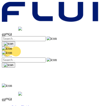
Cotización
20.32 EUR
0.06 (+0.3%)
es
ca
en
Cotización
20.32 EUR
0.06 (+0.3%)
es
ca
en