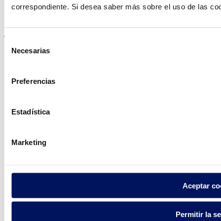
correspondiente. Si desea saber más sobre el uso de las co
Visite el sitio web
Selección
Necesarias
de
consentimiento
Política de privacidad
Preferencias
Aviso legal
Política de cookies
Estadística
Fluidra S.A. 2025
Marketing
Aceptar co
Permitir la s