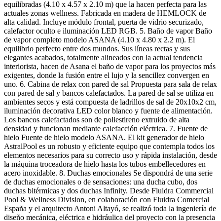
equilibradas (4.10 x 4.57 x 2.10 m) que la hacen perfecta para las
actuales zonas wellness. Fabricada en madera de HEMLOCK de
alta calidad. Incluye módulo frontal, puerta de vidrio securizado,
calefactor oculto e iluminación LED RGB. 5. Baño de vapor Baño
de vapor completo modelo ASANA (4.10 x 4.80 x 2.2 m). El
equilibrio perfecto entre dos mundos. Sus líneas rectas y sus
elegantes acabados, totalmente alineados con la actual tendencia
interiorista, hacen de Asana el baño de vapor para los proyectos más
exigentes, donde la fusión entre el lujo y la sencillez convergen en
uno. 6. Cabina de relax con pared de sal Propuesta para sala de relax
con pared de sal y bancos calefactados. La pared de sal se utiliza en
ambientes secos y está compuesta de ladrillos de sal de 20x10x2 cm,
iluminación decorativa LED color blanco y fuente de alimentación.
Los bancos calefactados son de poliestireno extruido de alta
densidad y funcionan mediante calefacción eléctrica. 7. Fuente de
hielo Fuente de hielo modelo ASANA. El kit generador de hielo
AstralPool es un robusto y eficiente equipo que contempla todos los
elementos necesarios para su correcto uso y rápida instalación, desde
la máquina troceadora de hielo hasta los tubos embellecedores en
acero inoxidable. 8. Duchas emocionales Se dispondrá de una serie
de duchas emocionales o de sensaciones: una ducha cubo, dos
duchas bitérmicas y dos duchas Infinity. Desde Fluidra Commercial
Pool & Wellness Division, en colaboración con Fluidra Comercial
España y el arquitecto Antoni Altayó, se realizó toda la ingeniería de
diseño mecánica, eléctrica e hidráulica del proyecto con la presencia