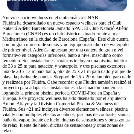
Nuevo espacio wellness en el emblemático CNAB
Fluidra ha desarrollado un nuevo espacio wellness para el Club
Natació Atlètic Barceloneta llamado SPAI. El Club Natació Atlètic-
Barceloneta (CNAB) es un club histórico situado frente al mar
Mediterráneo en la ciudad de Barcelona (España). Este club cuenta
con un gran número de socios y un equipo masculino de waterpolo
de primer nivel. Además, apuestan por una cantera de gran nivel
formativo en categorías inferiores, tanto a nivel masculino como
femenino. Sus instalaciones acuáticas incluyen una piscina interior
de 33 x 25 m para natación y waterpolo, y tres piscinas exteriores,
una de 20 x 13 m para baño, otra de 25 x 21 m para nado y al pie de
playa la piscina de paneles Skypool de 25 x 20 m también para nado
y realizada por Fluidra. Cabe recordar que Fluidra también realizó el
proyecto para adaptar las instalaciones a la situación pandémica
logrando la primera piscina perfecta COVID-Free en España y
Europa. Este proyecto wellness ha sido diseñado por el arquitecto
Antoni Altayó y la División Comercial Piscina & Wellness de
Fluidra. Sus 421 m2 incluyen diversos elementos wellness: piscina
vitality con múltiples efectos acuáticos, piscinas de contraste, sauna,
baño de vapor, fuente de hielo, duchas de sensaciones y otras zonas
de relax, fuente de hielo, duchas de sensaciones y otras zonas de
relax.