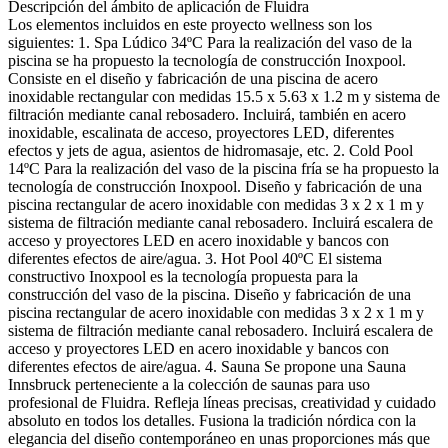
Descripción del ámbito de aplicación de Fluidra
Los elementos incluidos en este proyecto wellness son los
siguientes: 1. Spa Lúdico 34ºC Para la realización del vaso de la
piscina se ha propuesto la tecnología de construcción Inoxpool.
Consiste en el diseño y fabricación de una piscina de acero
inoxidable rectangular con medidas 15.5 x 5.63 x 1.2 m y sistema de
filtración mediante canal rebosadero. Incluirá, también en acero
inoxidable, escalinata de acceso, proyectores LED, diferentes
efectos y jets de agua, asientos de hidromasaje, etc. 2. Cold Pool
14ºC Para la realización del vaso de la piscina fría se ha propuesto la
tecnología de construcción Inoxpool. Diseño y fabricación de una
piscina rectangular de acero inoxidable con medidas 3 x 2 x 1 m y
sistema de filtración mediante canal rebosadero. Incluirá escalera de
acceso y proyectores LED en acero inoxidable y bancos con
diferentes efectos de aire/agua. 3. Hot Pool 40ºC El sistema
constructivo Inoxpool es la tecnología propuesta para la
construcción del vaso de la piscina. Diseño y fabricación de una
piscina rectangular de acero inoxidable con medidas 3 x 2 x 1 m y
sistema de filtración mediante canal rebosadero. Incluirá escalera de
acceso y proyectores LED en acero inoxidable y bancos con
diferentes efectos de aire/agua. 4. Sauna Se propone una Sauna
Innsbruck perteneciente a la colección de saunas para uso
profesional de Fluidra. Refleja líneas precisas, creatividad y cuidado
absoluto en todos los detalles. Fusiona la tradición nórdica con la
elegancia del diseño contemporáneo en unas proporciones más que