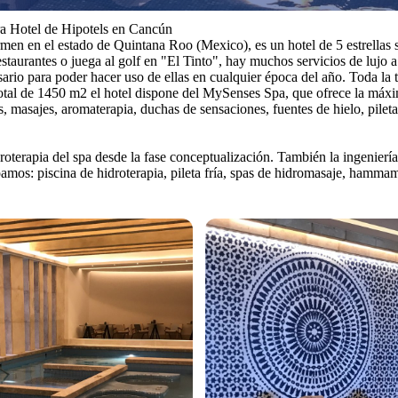
ra Hotel de Hipotels en Cancún
n en el estado de Quintana Roo (Mexico), es un hotel de 5 estrellas sol
taurantes o juega al golf en "El Tinto", hay muchos servicios de lujo a 
sario para poder hacer uso de ellas en cualquier época del año. Toda la
tal de 1450 m2 el hotel dispone del MySenses Spa, que ofrece la máxima
 masajes, aromaterapia, duchas de sensaciones, fuentes de hielo, piletas
oterapia del spa desde la fase conceptualización. También la ingeniería 
ipamos: piscina de hidroterapia, pileta fría, spas de hidromasaje, hamm