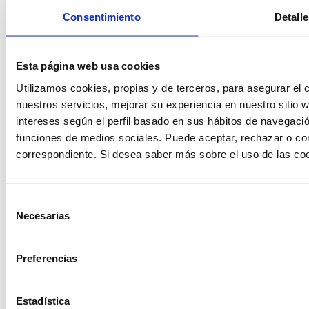
Consentimiento
Detalle
¿En qué
Esta página web usa cookies
Utilizamos cookies, propias y de terceros, para asegurar el c
podemos
nuestros servicios, mejorar su experiencia en nuestro sitio
intereses según el perfil basado en sus hábitos de navegació
ayudarte?
funciones de medios sociales. Puede aceptar, rechazar o conf
correspondiente. Si desea saber más sobre el uso de las co
Contacto
Selección
Necesarias
de
consentimiento
Preferencias
Encuentre Fluidra
en su país
Estadística