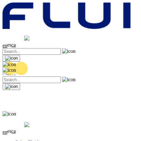
Cotización
20.36 EUR
0.04 (+0.2%)
es
ca
en
Cotización
20.36 EUR
0.04 (+0.2%)
es
ca
en