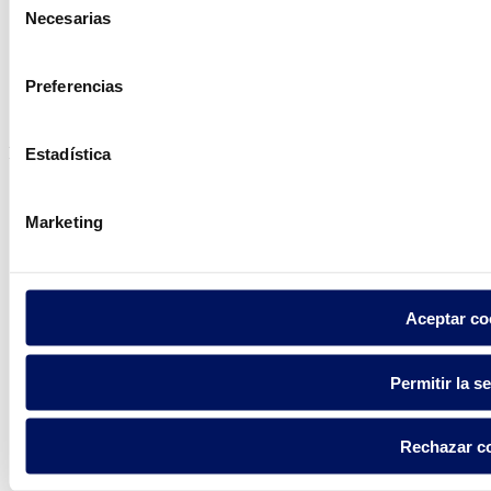
Necesarias
de
consentimiento
Política de privacidad
Preferencias
Aviso legal
Política de cookies
Fluidra S.A. 2025
Estadística
Marketing
Aceptar co
Permitir la s
Rechazar c