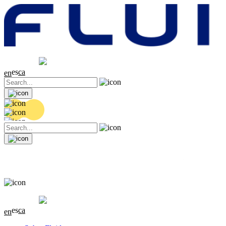
Cotización
20.06 EUR
-0.3 (-1.47%)
es
ca
en
Cotización
20.06 EUR
-0.3 (-1.47%)
es
ca
en