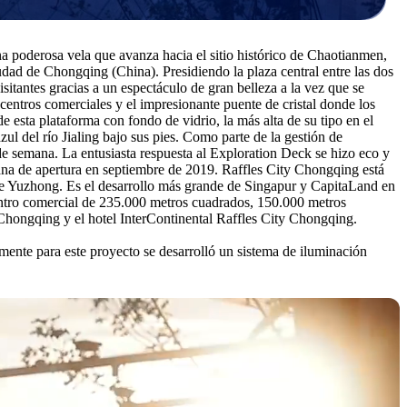
na poderosa vela que avanza hacia el sitio histórico de Chaotianmen,
iudad de Chongqing (China). Presidiendo la plaza central entre las dos
itantes gracias a un espectáculo de gran belleza a la vez que se
 centros comerciales y el impresionante puente de cristal donde los
 esta plataforma con fondo de vidrio, la más alta de su tipo en el
zul del río Jialing bajo sus pies. Como parte de la gestión de
 de semana. La entusiasta respuesta al Exploration Deck se hizo eco y
ana de apertura en septiembre de 2019. Raffles City Chongqing está
o de Yuzhong. Es el desarrollo más grande de Singapur y CapitaLand en
ntro comercial de 235.000 metros cuadrados, 150.000 metros
 Chongqing y el hotel InterContinental Raffles City Chongqing.
mente para este proyecto se desarrolló un sistema de iluminación