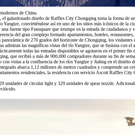
y modernos de China
gión, el galardonado diseño de Raffles City Chongqing toma la forma de u
río Yangtze, convirtiéndose así en uno de los sitios más icónicos de la c
y una fuente tipo Funsquare que irrumpe en la mirada de ciudadanos y vis
ferencia del gran complejo formado apartamentos, hoteles, restaurantes,
 panorámica de 270 grados del horizonte de Chongqing, los visitantes de
s admiran las magníficas vistas del río Yangtze, que se fusiona con el a
ácticamente todas las entradas disponibles se agotaron en el primer fin
gqing, que recibió a más de 900,000 compradores durante su fin de sem
on vistas a la confluencia de los ríos Yangtze y Jialing en el distrit
 integrado abarca 1,12 millones de metros cuadrados y comprende un ce
rtamentos residenciales, la residencia con servicio Ascott Raffles City
9 unidades de circular light y 329 unidades de spear nozzle. Adicional
ctáculo.