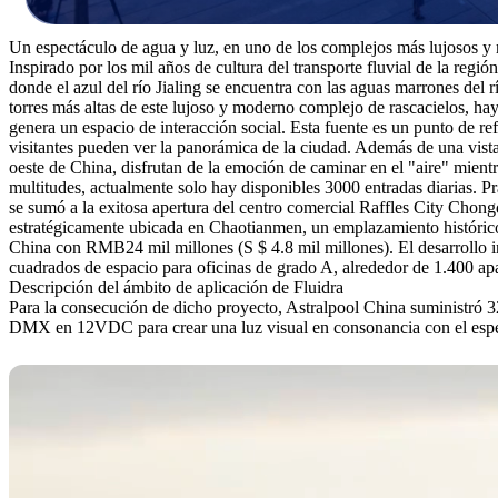
Un espectáculo de agua y luz, en uno de los complejos más lujosos 
Inspirado por los mil años de cultura del transporte fluvial de la re
donde el azul del río Jialing se encuentra con las aguas marrones del 
torres más altas de este lujoso y moderno complejo de rascacielos, ha
genera un espacio de interacción social. Esta fuente es un punto de re
visitantes pueden ver la panorámica de la ciudad. Además de una vista
oeste de China, disfrutan de la emoción de caminar en el "aire" mientra
multitudes, actualmente solo hay disponibles 3000 entradas diarias. Pr
se sumó a la exitosa apertura del centro comercial Raffles City Chon
estratégicamente ubicada en Chaotianmen, un emplazamiento histórico c
China con RMB24 mil millones (S $ 4.8 mil millones). El desarrollo
cuadrados de espacio para oficinas de grado A, alrededor de 1.400 apa
Descripción del ámbito de aplicación de Fluidra
Para la consecución de dicho proyecto, Astralpool China suministró 32
DMX en 12VDC para crear una luz visual en consonancia con el espe