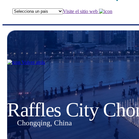
Visite el sitio web
Volver atrás
Raffles City Ch
Chongqing, China