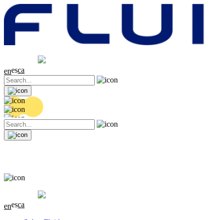
Cotización
20.32 EUR
0.06 (+0.3%)
es
ca
en
Cotización
20.32 EUR
0.06 (+0.3%)
es
ca
en