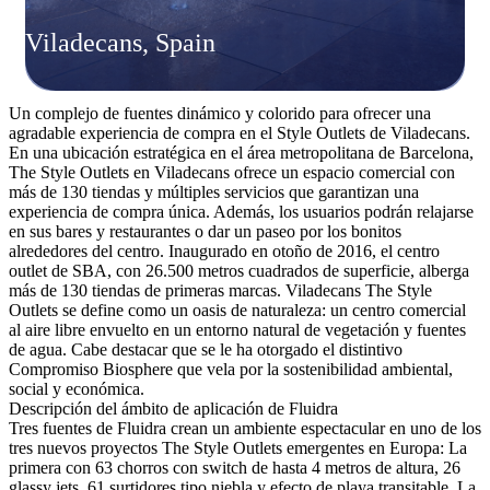
Viladecans, Spain
Un complejo de fuentes dinámico y colorido para ofrecer una
agradable experiencia de compra en el Style Outlets de Viladecans.
En una ubicación estratégica en el área metropolitana de Barcelona,
The Style Outlets en Viladecans ofrece un espacio comercial con
más de 130 tiendas y múltiples servicios que garantizan una
experiencia de compra única. Además, los usuarios podrán relajarse
en sus bares y restaurantes o dar un paseo por los bonitos
alrededores del centro. Inaugurado en otoño de 2016, el centro
outlet de SBA, con 26.500 metros cuadrados de superficie, alberga
más de 130 tiendas de primeras marcas. Viladecans The Style
Outlets se define como un oasis de naturaleza: un centro comercial
al aire libre envuelto en un entorno natural de vegetación y fuentes
de agua. Cabe destacar que se le ha otorgado el distintivo
Compromiso Biosphere que vela por la sostenibilidad ambiental,
social y económica.
Descripción del ámbito de aplicación de Fluidra
Tres fuentes de Fluidra crean un ambiente espectacular en uno de los
tres nuevos proyectos The Style Outlets emergentes en Europa: La
primera con 63 chorros con switch de hasta 4 metros de altura, 26
glassy jets, 61 surtidores tipo niebla y efecto de playa transitable. La