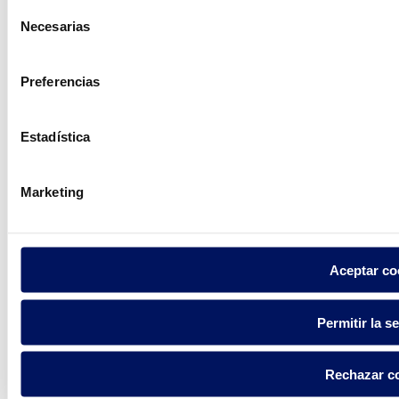
Selección
podemos
Necesarias
de
consentimiento
ayudarte?
Preferencias
Estadística
Contacto
Marketing
Encuentre Fluidra
en su país
Aceptar co
Permitir la s
Visite el sitio web
Rechazar c