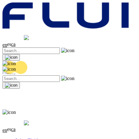
Cotización
20.36 EUR
0.04 (+0.2%)
es
ca
en
Cotización
20.36 EUR
0.04 (+0.2%)
es
ca
en