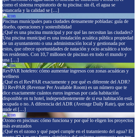
como el sistema respiratorio de tu piscina: sin él, el agua se
estancaría y la calidad se […]
Piscinas municipales para ciudades densamente pobladas: guía de
diseño, operaciones y sostenibilidad
¿Qué es una piscina municipal y por qué las necesitan las ciudades?
Una piscina municipal es una instalación acuática pública propiedad
de un ayuntamiento o una administración local y gestionada por
estos, que ofrece oportunidades de natación y ocio acuático a todos
los residentes. Con 10,7 millones de piscinas en todo el mundo y
una […]
RevPAR hotelero: cómo aumentar ingresos con zonas acuáticas y
wellness
¿Qué es el RevPAR exactamente y por qué es diferente del ADR?
El RevPAR (Revenue Per Available Room) es un número que te
dice exactamente cuántos euros ingresas por cada habitación
disponible en tu hotel, independientemente de si esa habitación está
ocupada o no. A diferencia del ADR (Average Daily Rate), que solo
mide el […]
Ozono en piscinas: cómo funciona y por qué lo eligen los proyectos
más avanzados
¿Qué es el ozono y qué papel cumple en el tratamiento del agua? El
ozono (O₃) es una forma alotrópica del oxígeno compuesta por tres