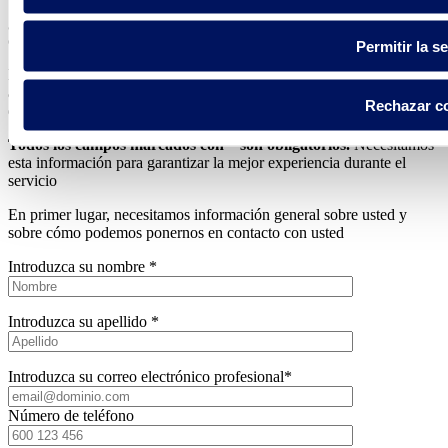
¿Tiene alguna pregunta? Rellene el formulario y póngase en
contacto con uno de nuestros expertos
Permitir la s
Nuestro equipo está especializado en la prestación de servicios de
asesoramiento y apoyo para el desarrollo de proyectos acuáticos en
Rechazar c
diferentes sectores.
Todos los campos marcados con * son obligatorios.
Necesitamos
esta información para garantizar la mejor experiencia durante el
servicio
En primer lugar, necesitamos información general sobre usted y
sobre cómo podemos ponernos en contacto con usted
Introduzca su nombre *
Introduzca su apellido *
Introduzca su correo electrónico profesional*
Número de teléfono