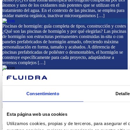
átomos y uno de los oxidantes más potentes que se utilizan en el
tratamiento del agua. En el contexto de las piscinas, se emplea para
oxidar materia orgánica, inactivar microorganismos […]
Piscinas de hormigón: guía completa de tipos, construcción y costes
¿Qué son las piscinas de hormigón y por qué elegirlas? Las piscinas
de hormigón son estructuras permanentes construidas in-situ o con
paneles prefabricados de hormigón armado, ofreciendo máxima
personalización en forma, tamaño y acabados. A diferencia de
piscinas prefabricadas de poliéster o desmontables, el hormigón se
construye específicamente para cada proyecto, adaptándose a
terrenos complejos […]
Una selección
de nuestros
proyectos
Consentimiento
Detalle
PUBLIC ADMINISTRATION
Esta página web usa cookies
FOUNTAINS
Floating Fountain Complex in Shymkent City
Utilizamos cookies, propias y de terceros, para asegurar el c