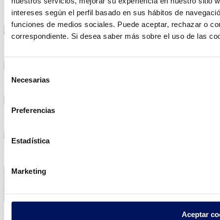
nuestros servicios, mejorar su experiencia en nuestro sitio
HOSPITALITY
FOUNTAINS
intereses según el perfil basado en sus hábitos de navegació
Hotel Coral Playa Mujeres
funciones de medios sociales. Puede aceptar, rechazar o conf
correspondiente. Si desea saber más sobre el uso de las co
PUBLIC ADMINISTRATION
FOUNTAINS
Font dels Colors
Selección
PUBLIC ADMINISTRATION
Necesarias
de
FOUNTAINS
Astana Central Mosque
consentimiento
PUBLIC ADMINISTRATION
Preferencias
FOUNTAINS
Astana Expo 2017
Estadística
PUBLIC ADMINISTRATION
FOUNTAINS
España Industrial Park
Marketing
Contacto
Cerrar
Aceptar co