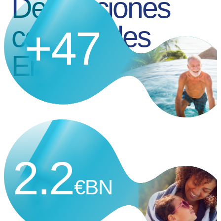
Delegaciones
comerciales
+47
Empleados
2.2
€BN