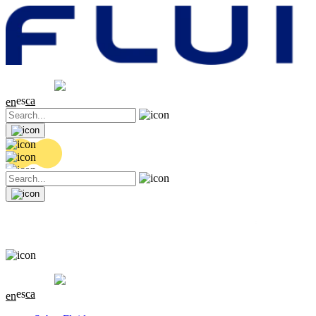
Cotización
20.36 EUR
0.04 (+0.2%)
es
ca
en
Cotización
20.36 EUR
0.04 (+0.2%)
es
ca
en