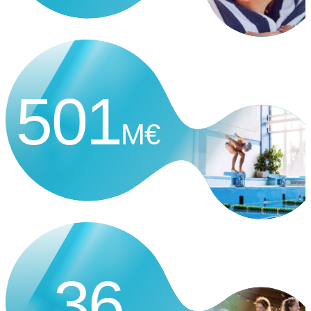
501
M€
36