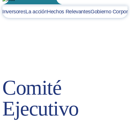
Inversores
La acción
Hechos Relevantes
Gobierno Corpora
Comité Ejecutivo (MAC)
El Comité Ejecutivo (también conocido como Management
Advisory Committee o MAC) es el órgano encargado de la gestión
del día a día del Grupo. Está formado por el Presidente Ejecutivo, el
CEO y los directores de las principales áreas de la Compañía.
Comité
Ejecutivo