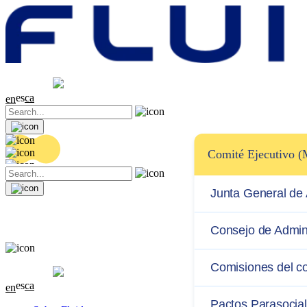
Cotización
20.26 EUR
0.41 (+2.07%)
es
ca
en
Comité Ejecutivo 
Junta General de 
Consejo de Admin
Cotización
Comisiones del c
20.26 EUR
0.41 (+2.07%)
es
ca
en
Pactos Parasocia