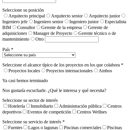
Seleccione su posición
Arquitecto principal
Arquitecto senior
Arquitecto junior
Ingeniero jefe
Ingeniero senior
Ingeniero junior
Especialista
BIM
Consultor
Gerente de la empresa
Gerente de
adquisiciones
Manager de Proyecto
Gerente técnico o de
mantenimiento
Otro
País *
Seleccione el alcance típico de los proyectos en los que colabora *
Proyectos locales
Proyectos internacionales
Ambos
Ya casi hemos terminado
Nos gustaría escucharle. ¿Qué le interesa y qué necesita?
Seleccione su sector de interés
Hotelería
Inmobiliario
Administración pública
Centros
deportivos
Eventos de competición
Centros Wellnes
Seleccione su servicio de interés *
Fuentes
Lagos o lagunas
Piscinas comerciales
Piscinas