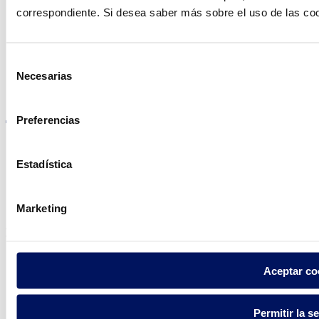
en su país
correspondiente. Si desea saber más sobre el uso de las co
Selección
Necesarias
de
Visite el sitio web
consentimiento
Preferencias
Estadística
Política de privacidad
Aviso legal
Marketing
Política de cookies
Fluidra S.A. 2025
Aceptar co
Permitir la s