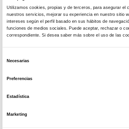
¿En qué
Utilizamos cookies, propias y de terceros, para asegurar el c
nuestros servicios, mejorar su experiencia en nuestro sitio
podemos
intereses según el perfil basado en sus hábitos de navegació
funciones de medios sociales. Puede aceptar, rechazar o conf
ayudarte?
correspondiente. Si desea saber más sobre el uso de las co
Selección
Contacto
Necesarias
de
consentimiento
Preferencias
Encuentre Fluidra
en su país
Estadística
Marketing
Visite el sitio web