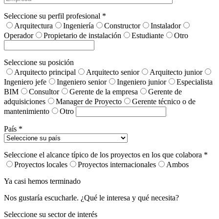
Seleccione su perfil profesional *
Arquitectura
Ingeniería
Constructor
Instalador
Operador
Propietario de instalación
Estudiante
Otro
Seleccione su posición
Arquitecto principal
Arquitecto senior
Arquitecto junior
Ingeniero jefe
Ingeniero senior
Ingeniero junior
Especialista
BIM
Consultor
Gerente de la empresa
Gerente de
adquisiciones
Manager de Proyecto
Gerente técnico o de
mantenimiento
Otro
País *
Seleccione el alcance típico de los proyectos en los que colabora *
Proyectos locales
Proyectos internacionales
Ambos
Ya casi hemos terminado
Nos gustaría escucharle. ¿Qué le interesa y qué necesita?
Seleccione su sector de interés