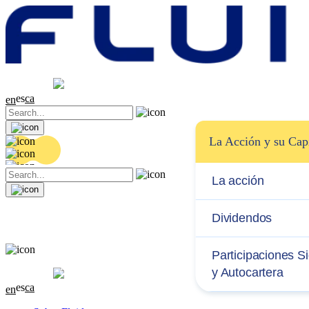
Cotización
20.36 EUR
0.04 (+0.2%)
es
ca
en
La Acción y su Capi
La acción
Dividendos
Participaciones Si
Cotización
20.36 EUR
0.04 (+0.2%)
y Autocartera
es
ca
en