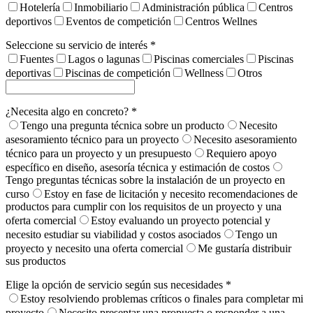
Hotelería
Inmobiliario
Administración pública
Centros
deportivos
Eventos de competición
Centros Wellnes
Seleccione su servicio de interés *
Fuentes
Lagos o lagunas
Piscinas comerciales
Piscinas
deportivas
Piscinas de competición
Wellness
Otros
¿Necesita algo en concreto? *
Tengo una pregunta técnica sobre un producto
Necesito
asesoramiento técnico para un proyecto
Necesito asesoramiento
técnico para un proyecto y un presupuesto
Requiero apoyo
específico en diseño, asesoría técnica y estimación de costos
Tengo preguntas técnicas sobre la instalación de un proyecto en
curso
Estoy en fase de licitación y necesito recomendaciones de
productos para cumplir con los requisitos de un proyecto y una
oferta comercial
Estoy evaluando un proyecto potencial y
necesito estudiar su viabilidad y costos asociados
Tengo un
proyecto y necesito una oferta comercial
Me gustaría distribuir
sus productos
Elige la opción de servicio según sus necesidades *
Estoy resolviendo problemas críticos o finales para completar mi
proyecto
Necesito presentar una propuesta o responder a una