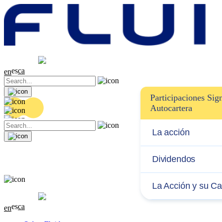
Cotización
20.36 EUR
0.04 (+0.2%)
es
ca
en
Participaciones Sign
Autocartera
La acción
Dividendos
La Acción y su Ca
Cotización
20.36 EUR
0.04 (+0.2%)
es
ca
en