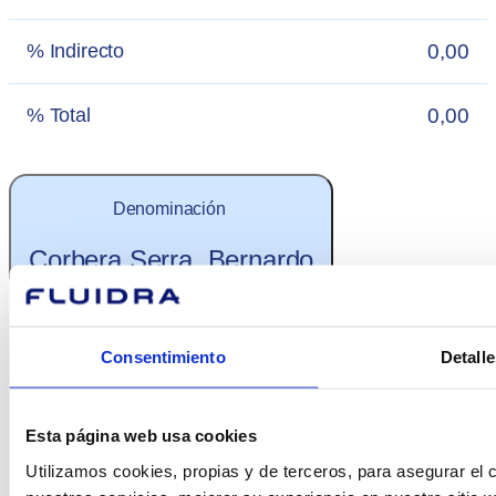
0,00
% Indirecto
0,00
% Total
Denominación
Corbera Serra, Bernardo
0,11
% Directo
Consentimiento
Detalle
0,15
% Indirecto
Esta página web usa cookies
Utilizamos cookies, propias y de terceros, para asegurar el c
0,26
% Total