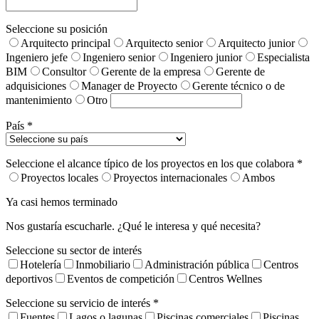
Seleccione su posición
Arquitecto principal
Arquitecto senior
Arquitecto junior
Ingeniero jefe
Ingeniero senior
Ingeniero junior
Especialista
BIM
Consultor
Gerente de la empresa
Gerente de
adquisiciones
Manager de Proyecto
Gerente técnico o de
mantenimiento
Otro
País *
Seleccione el alcance típico de los proyectos en los que colabora *
Proyectos locales
Proyectos internacionales
Ambos
Ya casi hemos terminado
Nos gustaría escucharle. ¿Qué le interesa y qué necesita?
Seleccione su sector de interés
Hotelería
Inmobiliario
Administración pública
Centros
deportivos
Eventos de competición
Centros Wellnes
Seleccione su servicio de interés *
Fuentes
Lagos o lagunas
Piscinas comerciales
Piscinas