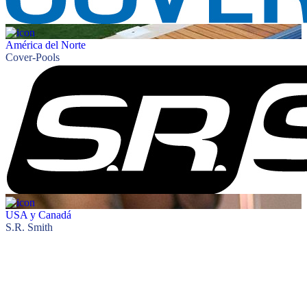
América del Norte
Cover-Pools
USA y Canadá
S.R. Smith