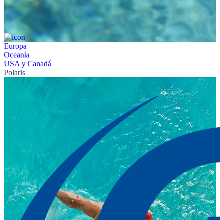
Europa
Oceanía
USA y Canadá
Polaris