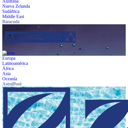
Australia
Nueva Zelanda
Sudáfrica
Middle East
Baracuda
Europa
Latinoamérica
África
Asia
Oceanía
AstralPool