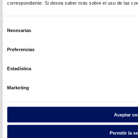
correspondiente. Si desea saber más sobre el uso de las co
Visite el sitio web
Selección
Necesarias
de
consentimiento
Política de privacidad
Preferencias
Aviso legal
Política de cookies
Estadística
Fluidra S.A. 2025
Marketing
Aceptar co
Permitir la s