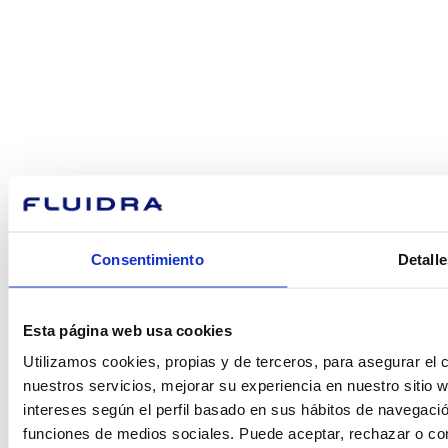
¿En qué
podemos
ayudarte?
Contacto
Consentimiento
Detalle
Encuentre Fluidra
Esta página web usa cookies
en su país
Utilizamos cookies, propias y de terceros, para asegurar el c
nuestros servicios, mejorar su experiencia en nuestro sitio
intereses según el perfil basado en sus hábitos de navegació
funciones de medios sociales. Puede aceptar, rechazar o conf