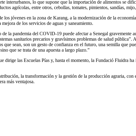
rte interurbanos, lo que supone que la importación de alimentos se difi
tos agrícolas, entre otros, cebollas, tomates, pimientos, sandías, mijo
e los jóvenes en la zona de Karang, a la modernización de la economía de
a mejora de los servicios de aguas y saneamiento.
llido de la pandemia del COVID-19 puede afectar a Senegal gravemente a
istemas sanitarios precarios y gravísimos problemas de salud pública”. 
que sean, son un gesto de confianza en el futuro, una semilla que pued
ino que se trata de una apuesta a largo plazo.”
dirige las Escuelas Pías y, hasta el momento, la Fundació Fluidra ha 
stribución, la transformación y la gestión de la producción agraria, con 
era más ventajosa.