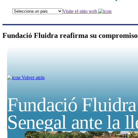
Visite el sitio web
Fundació Fluidra reafirma su compromiso 
Volver atrás
Fundació Fluidra
Senegal ante la 