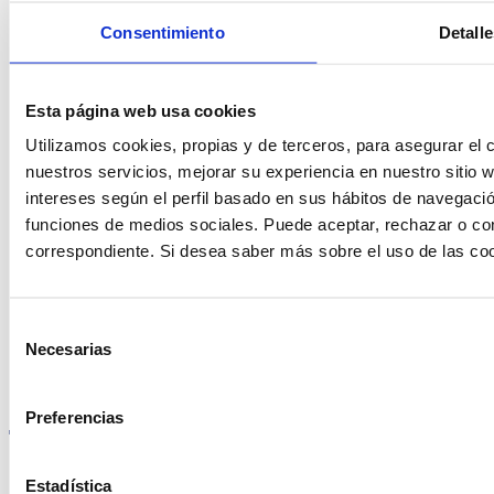
ayudarte?
Consentimiento
Detalle
Contacto
Esta página web usa cookies
Utilizamos cookies, propias y de terceros, para asegurar el c
nuestros servicios, mejorar su experiencia en nuestro sitio
intereses según el perfil basado en sus hábitos de navegació
Encuentre Fluidra
funciones de medios sociales. Puede aceptar, rechazar o conf
correspondiente. Si desea saber más sobre el uso de las co
en su país
Selección
Necesarias
de
consentimiento
Visite el sitio web
Preferencias
Estadística