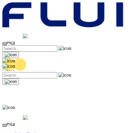
Cotización
20.36 EUR
0.04 (+0.2%)
es
ca
en
Cotización
20.36 EUR
0.04 (+0.2%)
es
ca
en