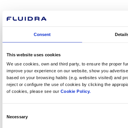
Com podem
ajudar-te?
Consent
Detail
Contacta amb nosaltres
This website uses cookies
We use cookies, own and third party, to ensure the proper fun
improve your experience on our website, show you advertiseme
based on your browsing habits (e.g. websites visited) and pr
reject or configure the use of cookies by clicking the appropi
Trobi Fluidra
of cookies, please see our
Cookie Policy.
al seu país
Consent
Necessary
Selection
Visite el sitio web