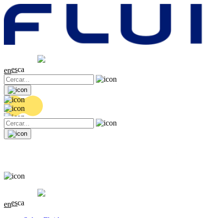
Cotització
20.36 EUR
0.04 (+0.2%)
es
ca
en
Cotització
20.36 EUR
0.04 (+0.2%)
es
ca
en