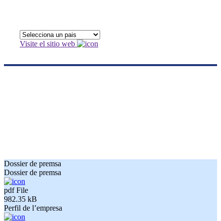
Visite el sitio web
Sala de Premsa
Fluidra posa a la vostra disposició l’arxiu històric de notes de
premsa. Un espai de trobada i comunicació entre la companyia i els
professionals dels mitjans de comunicació, on compartim junts dades
i informació d’interès sobre l’activitat de Fluidra arreu del món.
Dossier de premsa
Dossier de premsa
pdf
File
982.35 kB
Perfil de l’empresa