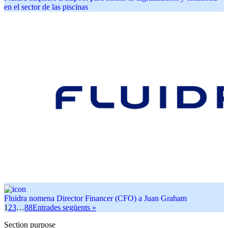
en el sector de las piscinas
Fluidra nomena Director Financer (CFO) a Juan Graham
1
2
3
…
88
Entrades següents »
Section purpose