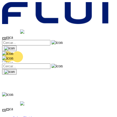
Cotització
20.36 EUR
0.04 (+0.2%)
es
ca
en
Cotització
20.36 EUR
0.04 (+0.2%)
es
ca
en