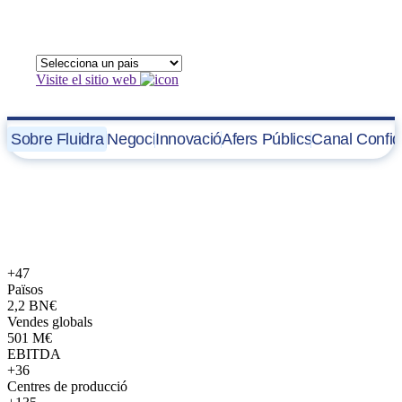
Visite el sitio web
Sobre Fluidra
Negoci
Innovació
Afers Públics
Canal Confid
Sobre Fluidra
Som líders globals en equipament de piscines i wellness i solucions
connectades.
+47
Països
2,2
BN€
Vendes globals
501
M€
EBITDA
+36
Centres de producció