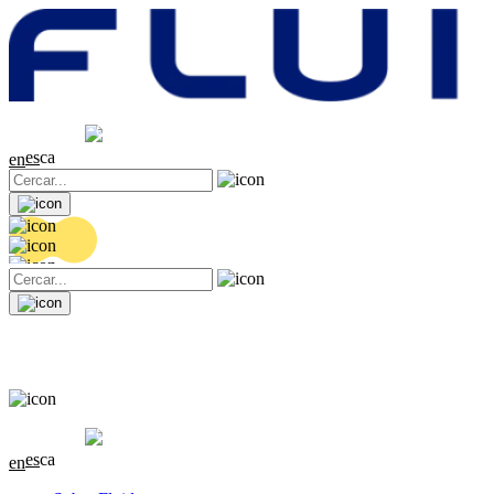
Cotització
20.36 EUR
0.04 (+0.2%)
es
ca
en
Cotització
20.36 EUR
0.04 (+0.2%)
es
ca
en