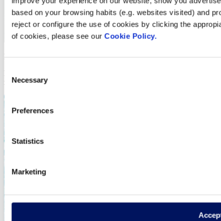
improve your experience on our website, show you advertiseme
based on your browsing habits (e.g. websites visited) and pr
reject or configure the use of cookies by clicking the appropi
of cookies, please see our
Cookie Policy.
Excel·lència i innovació
Consent
Ens esforcem per millorar contínuament i ser els millors de manera
Necessary
Selection
responsable
Preferences
Statistics
Marketing
Accep