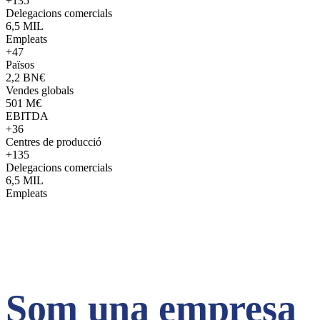
+135
Delegacions comercials
6,5
MIL
Empleats
+47
Països
2,2
BN€
Vendes globals
501
M€
EBITDA
+36
Centres de producció
+135
Delegacions comercials
6,5
MIL
Empleats
Som una empresa