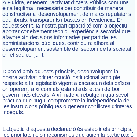
A Fluidra, entenem l’activitat d’Afers Públics com una
eina legítima i necessària per contribuir de manera
constructiva al desenvolupament de marcs regulatoris
equilibrats, transparents i basats en l’evidència. En
aquest sentit, la nostra participació té com a objectiu
aportar coneixement tècnic i experiència sectorial que
afavoreixin decisions informades per part de les
administracions públiques, contribuint alhora al
desenvolupament sostenible del sector i de la societat
en el seu conjunt.
D’acord amb aquests principis, desenvolupem la
nostra activitat d’interlocució institucional amb ple
respecte a la legislació vigent a cadascun dels països
on operem, així com als estàndards ètics i de bon
govern més elevats. Així mateix, rebutgem qualsevol
pràctica que pugui comprometre la independència de
les institucions públiques o generar conflictes d’interès
indeguts.
L’objectiu d’aquesta declaració és establir els principis,
les prioritats i els mecanismes que guien la participació