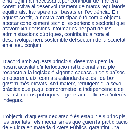
eina legítima i necessària per contribuir de manera
constructiva al desenvolupament de marcs regulatoris
equilibrats, transparents i basats en l’evidència. En
aquest sentit, la nostra participació té com a objectiu
aportar coneixement tècnic i experiència sectorial que
afavoreixin decisions informades per part de les
administracions públiques, contribuint alhora al
desenvolupament sostenible del sector i de la societat
en el seu conjunt.
D’acord amb aquests principis, desenvolupem la
nostra activitat d’interlocució institucional amb ple
respecte a la legislació vigent a cadascun dels països
on operem, així com als estàndards ètics i de bon
govern més elevats. Així mateix, rebutgem qualsevol
pràctica que pugui comprometre la independència de
les institucions públiques o generar conflictes d’interès
indeguts.
L’objectiu d’aquesta declaració és establir els principis,
les prioritats i els mecanismes que guien la participació
de Fluidra en matèria d’Afers Públics, garantint una