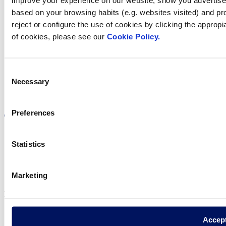
improve your experience on our website, show you advertiseme
based on your browsing habits (e.g. websites visited) and pr
Trobi Fluidra
reject or configure the use of cookies by clicking the appropi
al seu país
of cookies, please see our
Cookie Policy.
Consent
Necessary
Selection
Visite el sitio web
Preferences
Statistics
Política de privadesa
Avís legal
Marketing
Política de cookies
Fluidra S.A. 2025
Accep