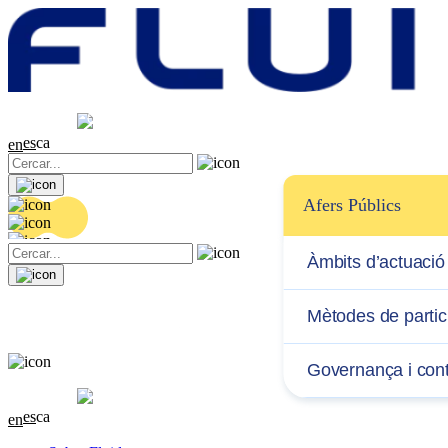
Cotització
20.32 EUR
0.06 (+0.3%)
es
ca
en
Afers Públics
Àmbits d’actuació
Mètodes de partic
Governança i cont
Cotització
20.32 EUR
0.06 (+0.3%)
es
ca
en