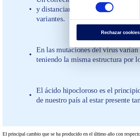
consentimiento
y distanciamiento para las personas
variantes.
Rechazar cookies
En las mutaciones del virus varían l
teniendo la misma estructura por lo
El ácido hipocloroso es el principi
de nuestro país al estar presente ta
El principal cambio que se ha producido en el último año con respecto