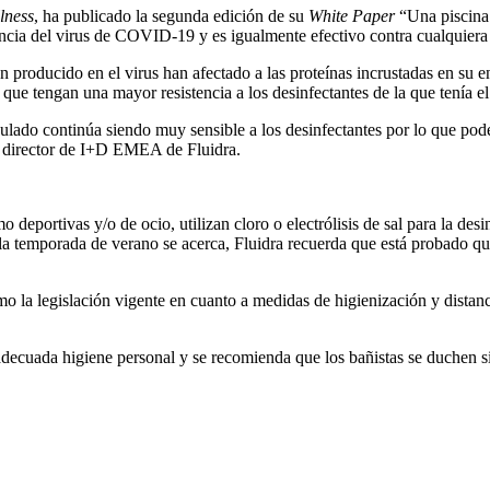
lness
, ha publicado la segunda edición de su
White Paper
“Una piscina 
encia del virus de COVID-19 y es igualmente efectivo contra cualquiera 
an producido en el virus han afectado a las proteínas incrustadas en s
ue tengan una mayor resistencia a los desinfectantes de la que tenía el 
psulado continúa siendo muy sensible a los desinfectantes por lo que po
s, director de I+D EMEA de Fluidra.
mo deportivas y/o de ocio, utilizan cloro o electrólisis de sal para la de
 la temporada de verano se acerca, Fluidra recuerda que está probado que 
 la legislación vigente en cuanto a medidas de higienización y distancia 
ecuada higiene personal y se recomienda que los bañistas se duchen siem