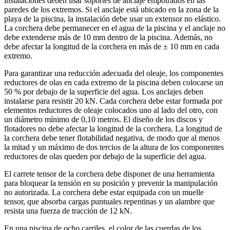
instalaciones deben usar soportes de anclaje empotrados en las
paredes de los extremos. Si el anclaje está ubicado en la zona de la
playa de la piscina, la instalación debe usar un extensor no elástico.
La corchera debe permanecer en el agua de la piscina y el anclaje no
debe extenderse más de 10 mm dentro de la piscina. Además, no
debe afectar la longitud de la corchera en más de ± 10 mm en cada
extremo.
Para garantizar una reducción adecuada del oleaje, los componentes
reductores de olas en cada extremo de la piscina deben colocarse un
50 % por debajo de la superficie del agua. Los anclajes deben
instalarse para resistir 20 kN. Cada corchera debe estar formada por
elementos reductores de oleaje colocados uno al lado del otro, con
un diámetro mínimo de 0,10 metros. El diseño de los discos y
flotadores no debe afectar la longitud de la corchera. La longitud de
la corchera debe tener flotabilidad negativa, de modo que al menos
la mitad y un máximo de dos tercios de la altura de los componentes
reductores de olas queden por debajo de la superficie del agua.
El carrete tensor de la corchera debe disponer de una herramienta
para bloquear la tensión en su posición y prevenir la manipulación
no autorizada. La corchera debe estar equipada con un muelle
tensor, que absorba cargas puntuales repentinas y un alambre que
resista una fuerza de tracción de 12 kN.
En una piscina de ocho carriles, el color de las cuerdas de los