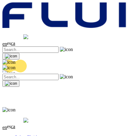
Cotización
20.36 EUR
0.04 (+0.2%)
es
ca
en
Cotización
20.36 EUR
0.04 (+0.2%)
es
ca
en