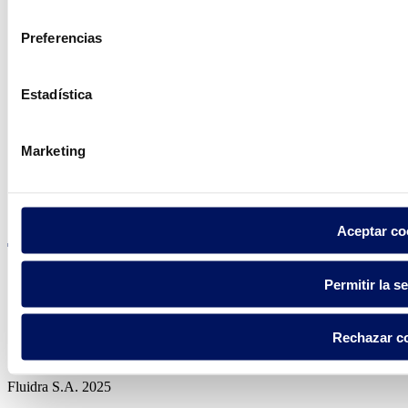
consentimiento
Preferencias
Encuentre Fluidra
Estadística
en su país
Marketing
Visite el sitio web
Aceptar co
Permitir la s
Política de privacidad
Rechazar c
Aviso legal
Política de cookies
Fluidra S.A. 2025