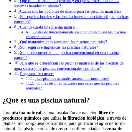
¿Qué es un filtro de biopelícula y en qué se diferencia de los
sistemas basados en plantas?
¿Cuáles son las opciones de diseño para las piscinas naturales?
¿Por qué los hoteles y las instalaciones comerciales eligen piscinas
naturales?
¿Cuánto cuesta una piscina natural?
Costes de funcionamiento en comparación con las piscinas
convencionales
¿Qué mantenimiento requieren las piscinas naturales?
¿Son seguras e higiénicas las piscinas naturales?
¿Se puede convertir una piscina convencional en una piscina
natural?
¿En qué se diferencian las piscinas naturales de las piscinas de
agua salada y las piscinas convencionales con cloro?
Preguntas frecuentes
¿Las piscinas naturales atraen a los mosquitos?
¿Son las piscinas naturales más caras que las piscinas
normales?
¿Qué es una piscina natural?
Una
piscina natural
es una instalación de natación
libre de
productos químicos
que utiliza
la filtración biológica
, a través de
plantas, microorganismos o ambos, para purificar el agua de forma
natural. La piscina consta de dos zonas diferenciadas: la
zona de