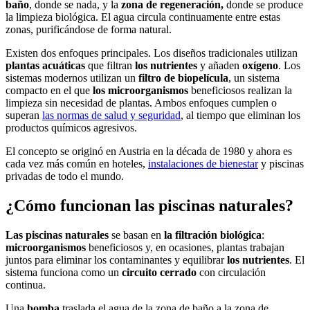
baño
, donde se nada, y la
zona de regeneración,
donde se produce
la limpieza biológica. El agua circula continuamente entre estas
zonas, purificándose de forma natural.
Existen dos enfoques principales. Los diseños tradicionales utilizan
plantas acuáticas
que filtran
los nutrientes
y añaden
oxígeno
. Los
sistemas modernos utilizan un
filtro de biopelícula
, un sistema
compacto en el que
los microorganismos
beneficiosos realizan la
limpieza sin necesidad de plantas. Ambos enfoques cumplen o
superan
las normas de salud y seguridad
, al tiempo que eliminan los
productos químicos agresivos.
El concepto se originó en Austria en la década de 1980 y ahora es
cada vez más común en hoteles,
instalaciones de bienestar
y piscinas
privadas de todo el mundo.
¿Cómo funcionan las piscinas naturales?
Las piscinas naturales
se basan en
la filtración biológica
:
microorganismos
beneficiosos y, en ocasiones, plantas trabajan
juntos para eliminar los contaminantes y equilibrar
los nutrientes
. El
sistema funciona como un
circuito cerrado
con circulación
continua.
Una
bomba
traslada el agua de la zona de baño a la zona de