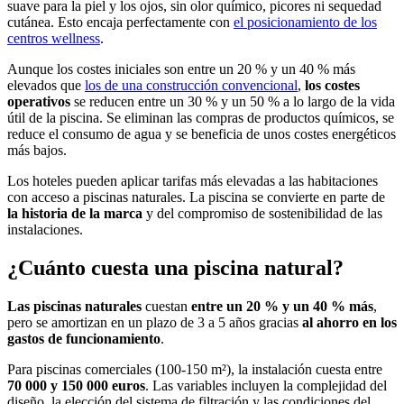
suave para la piel y los ojos, sin olor químico, picores ni sequedad
cutánea. Esto encaja perfectamente con
el posicionamiento de los
centros wellness
.
Aunque los costes iniciales son entre un 20 % y un 40 % más
elevados que
los de una construcción convencional
,
los costes
operativos
se reducen entre un 30 % y un 50 % a lo largo de la vida
útil de la piscina. Se eliminan las compras de productos químicos, se
reduce el consumo de agua y se beneficia de unos costes energéticos
más bajos.
Los hoteles pueden aplicar tarifas más elevadas a las habitaciones
con acceso a piscinas naturales. La piscina se convierte en parte de
la historia de la marca
y del compromiso de sostenibilidad de las
instalaciones.
¿Cuánto cuesta una piscina natural?
Las piscinas naturales
cuestan
entre un 20 % y un 40 % más
,
pero se amortizan en un plazo de 3 a 5 años gracias
al ahorro en los
gastos de funcionamiento
.
Para piscinas comerciales (100-150 m²), la instalación cuesta entre
70 000 y 150 000 euros
. Las variables incluyen la complejidad del
diseño, la elección del sistema de filtración y las condiciones del