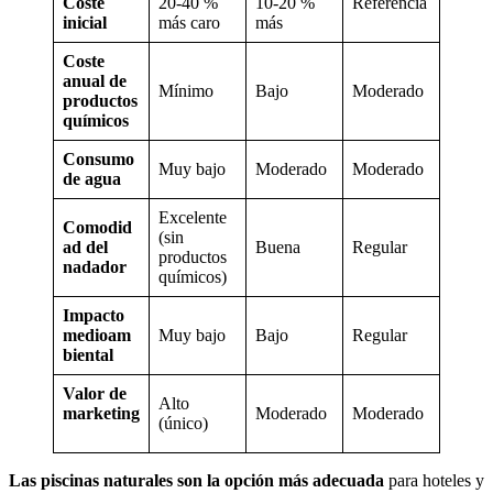
Coste
20-40 %
10-20 %
Referencia
inicial
más caro
más
Coste
anual de
Mínimo
Bajo
Moderado
productos
químicos
Consumo
Muy bajo
Moderado
Moderado
de agua
Excelente
Comodid
(sin
ad del
Buena
Regular
productos
nadador
químicos)
Impacto
medioam
Muy bajo
Bajo
Regular
biental
Valor de
Alto
marketing
Moderado
Moderado
(único)
Las piscinas naturales son la opción más adecuada
para hoteles y