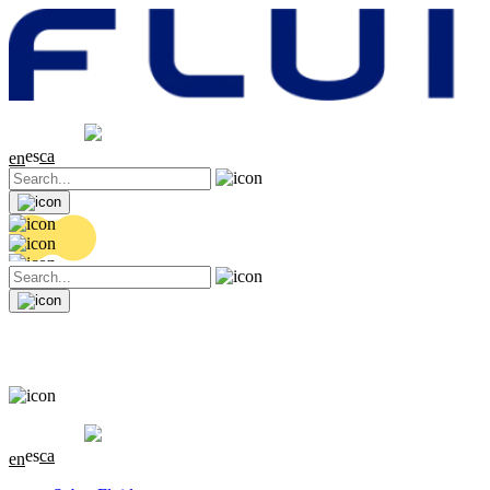
Cotización
20.36 EUR
0.04 (+0.2%)
es
ca
en
Cotización
20.36 EUR
0.04 (+0.2%)
es
ca
en