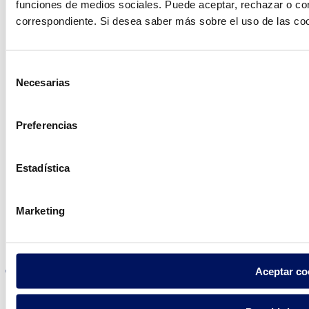
funciones de medios sociales. Puede aceptar, rechazar o conf
ayudarte?
correspondiente. Si desea saber más sobre el uso de las co
Contacto
Selección
Necesarias
de
consentimiento
Preferencias
Encuentre Fluidra
en su país
Estadística
Marketing
Visite el sitio web
Aceptar co