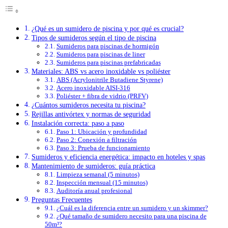
¿Qué es un sumidero de piscina y por qué es crucial?
Tipos de sumideros según el tipo de piscina
Sumideros para piscinas de hormigón
Sumideros para piscinas de liner
Sumideros para piscinas prefabricadas
Materiales: ABS vs acero inoxidable vs poliéster
ABS (Acrylonitrile Butadiene Styrene)
Acero inoxidable AISI-316
Poliéster + fibra de vidrio (PRFV)
¿Cuántos sumideros necesita tu piscina?
Rejillas antivórtex y normas de seguridad
Instalación correcta: paso a paso
Paso 1: Ubicación y profundidad
Paso 2: Conexión a filtración
Paso 3: Prueba de funcionamiento
Sumideros y eficiencia energética: impacto en hoteles y spas
Mantenimiento de sumideros: guía práctica
Limpieza semanal (5 minutos)
Inspección mensual (15 minutos)
Auditoría anual profesional
Preguntas Frecuentes
¿Cuál es la diferencia entre un sumidero y un skimmer?
¿Qué tamaño de sumidero necesito para una piscina de
50m³?