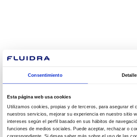
¿En qué
podemos
ayudarte?
Contacto
Consentimiento
Detalle
Encuentre Fluidra
Esta página web usa cookies
en su país
Utilizamos cookies, propias y de terceros, para asegurar el c
nuestros servicios, mejorar su experiencia en nuestro sitio
intereses según el perfil basado en sus hábitos de navegació
funciones de medios sociales. Puede aceptar, rechazar o conf
correspondiente. Si desea saber más sobre el uso de las co