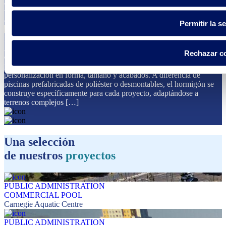
átomos y uno de los oxidantes más potentes que se utilizan en el
tratamiento del agua. En el contexto de las piscinas, se emplea para
oxidar materia orgánica, inactivar microorganismos […]
Permitir la s
Piscinas de hormigón: guía completa de tipos, construcción y costes
¿Qué son las piscinas de hormigón y por qué elegirlas? Las piscinas
Rechazar c
de hormigón son estructuras permanentes construidas in-situ o con
paneles prefabricados de hormigón armado, ofreciendo máxima
personalización en forma, tamaño y acabados. A diferencia de
piscinas prefabricadas de poliéster o desmontables, el hormigón se
construye específicamente para cada proyecto, adaptándose a
terrenos complejos […]
Una selección
de nuestros
proyectos
PUBLIC ADMINISTRATION
COMMERCIAL POOL
Carnegie Aquatic Centre
PUBLIC ADMINISTRATION