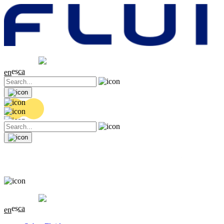
Cotización
20.36 EUR
0.04 (+0.2%)
es
ca
en
Cotización
20.36 EUR
0.04 (+0.2%)
es
ca
en