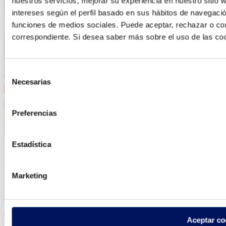
nuestros servicios, mejorar su experiencia en nuestro sitio
intereses según el perfil basado en sus hábitos de navegació
funciones de medios sociales. Puede aceptar, rechazar o conf
correspondiente. Si desea saber más sobre el uso de las co
Selección
Necesarias
de
consentimiento
Preferencias
Estadística
Marketing
Cobertor de piscina comercial
Aceptar co