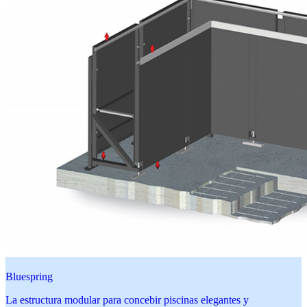
Bluespring
La estructura modular para concebir piscinas elegantes y