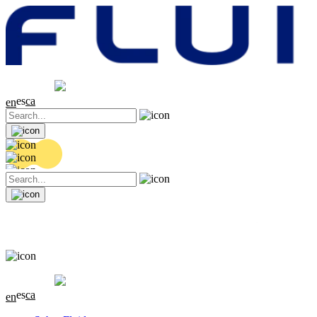
Cotización
20.26 EUR
0.41 (+2.07%)
es
ca
en
Cotización
20.26 EUR
0.41 (+2.07%)
es
ca
en