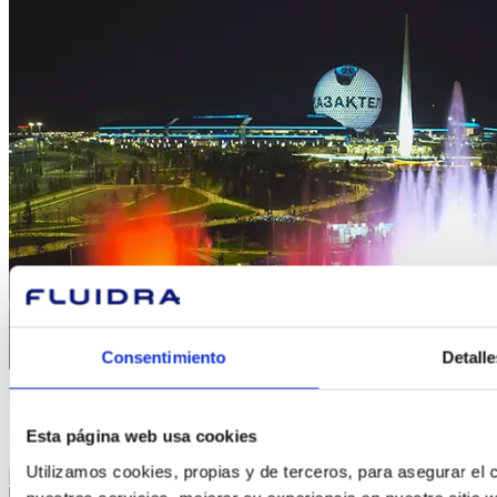
Consentimiento
Detalle
Luz LED
Esta página web usa cookies
La solución acuática sostenible para una iluminación excepcional.
Utilizamos cookies, propias y de terceros, para asegurar el c