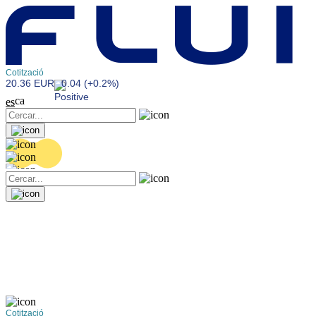
Cotització
20.36 EUR
0.04 (+0.2%)
ca
es
Cotització