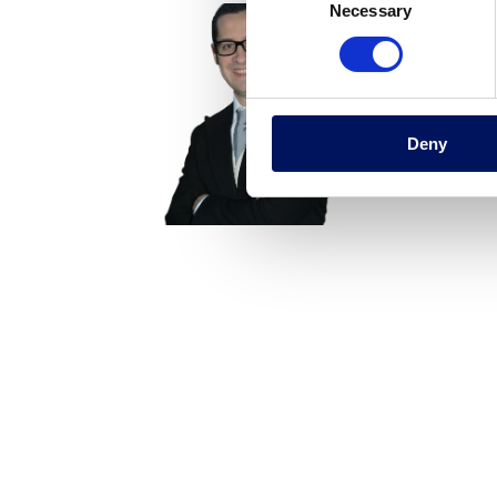
Necessary
Selection
Deny
a
Comitè Executiu