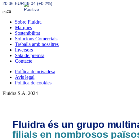
20.36 EUR
0.04 (+0.2%)
ca
es
Sobre Fluidra
Marques
Sostenibilitat
Solucions Comercials
Treballa amb nosaltres
Inversors
Sala de premsa
Contacte
Política de privadesa
Avís legal
Política de cookies
Fluidra S.A. 2024
Fluidra és un grupo multi
filials en nombrosos païso