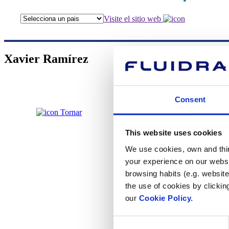
Visite el sitio web
Xavier Ramírez
Consent
Tornar
Xavier 
This website uses cookies
We use cookies, own and third
your experience on our websi
browsing habits (e.g. website
the use of cookies by clickin
our
Cookie Policy.
Consent