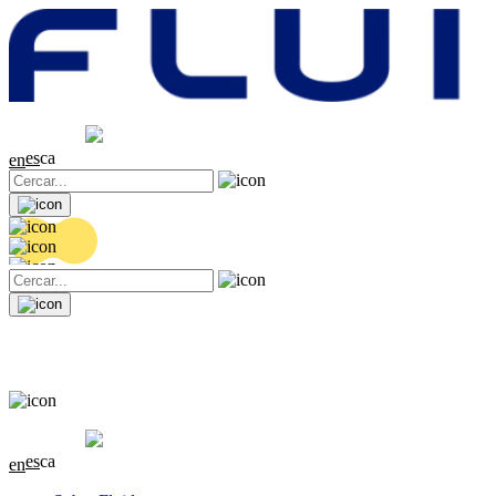
Cotització
20.44 EUR
0.18 (+0.89%)
es
ca
en
Cotització
20.44 EUR
0.18 (+0.89%)
es
ca
en