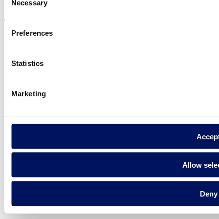
Necessary
Selection
Preferences
Política de privadesa
Statistics
Avís legal
Política de cookies
Marketing
Fluidra S.A. 2025
Accep
Allow sele
Deny