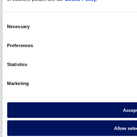
Consent
Visite el sitio web
Necessary
Selection
Preferences
Statistics
Política de privadesa
Avís legal
Política de cookies
Marketing
Fluidra S.A. 2025
Accep
Allow sele