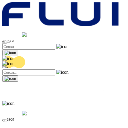
Cotització
20.36 EUR
0.04 (+0.2%)
es
ca
en
Cotització
20.36 EUR
0.04 (+0.2%)
es
ca
en