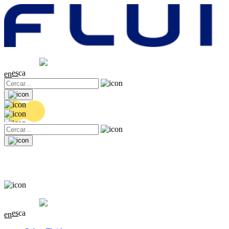
Cotització
20.36 EUR
0.04 (+0.2%)
es
ca
en
Cotització
20.36 EUR
0.04 (+0.2%)
es
ca
en