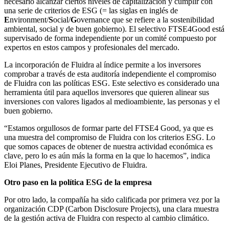
necesario alcanzar ciertos niveles de capitalización y cumplir con
una serie de criterios de ESG (= las siglas en inglés de
E
nvironment/
S
ocial/
G
overnance que se refiere a la sostenibilidad
ambiental, social y de buen gobierno). El selectivo FTSE4Good está
supervisado de forma independiente por un comité compuesto por
expertos en estos campos y profesionales del mercado.
La incorporación de Fluidra al índice permite a los inversores
comprobar a través de esta auditoría independiente el compromiso
de Fluidra con las políticas ESG. Este selectivo es considerado una
herramienta útil para aquellos inversores que quieren alinear sus
inversiones con valores ligados al medioambiente, las personas y el
buen gobierno.
“Estamos orgullosos de formar parte del FTSE4 Good, ya que es
una muestra del compromiso de Fluidra con los criterios ESG. Lo
que somos capaces de obtener de nuestra actividad económica es
clave, pero lo es aún más la forma en la que lo hacemos”, indica
Eloi Planes, Presidente Ejecutivo de Fluidra.
Otro paso en la política ESG de la empresa
Por otro lado, la compañía ha sido calificada por primera vez por la
organización CDP (Carbon Disclosure Projects), una clara muestra
de la gestión activa de Fluidra con respecto al cambio climático.