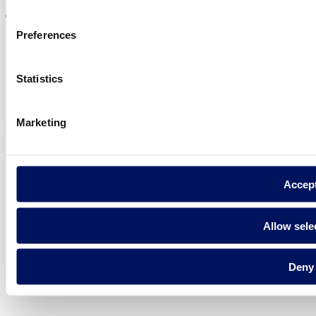
Preferences
Política de privadesa
Statistics
Avís legal
Política de cookies
Marketing
Fluidra S.A. 2025
Accep
Allow sele
Deny