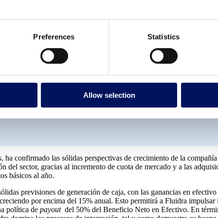
go mas alto de sus previsiones para 2021, con 
Preferences
Statistics
un 25%.
vos dentro de su política ESG, Fluidra ha asu
Allow selection
ra el 2027.
s
, ha confirmado las sólidas perspectivas de crecimiento de la compañía
n del sector, gracias al incremento de cuota de mercado y a las adquisi
s básicos al año.
sólidas previsiones de generación de caja, con las ganancias en efectiv
 creciendo por encima del 15% anual. Esto permitirá a Fluidra impulsar 
a política de
payout
del 50% del Beneficio Neto en Efectivo. En térmi