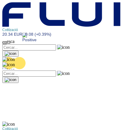
Cotització
20.34 EUR
0.08 (+0.39%)
es
ca
en
Cotització