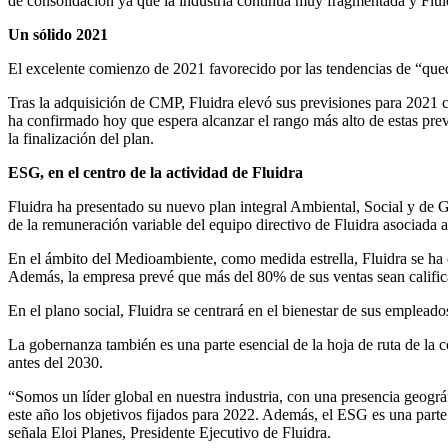
de consolidación ya que la industria continua muy fragmentada y Flui
Un sólido 2021
El excelente comienzo de 2021 favorecido por las tendencias de “quedar
Tras la adquisición de CMP, Fluidra elevó sus previsiones para 2021
ha confirmado hoy que espera alcanzar el rango más alto de estas prev
la finalización del plan.
ESG, en el centro de la actividad de Fluidra
Fluidra ha presentado su nuevo plan integral Ambiental, Social y de 
de la remuneración variable del equipo directivo de Fluidra asociad
En el ámbito del Medioambiente, como medida estrella, Fluidra se ha
Además, la empresa prevé que más del 80% de sus ventas sean califi
En el plano social, Fluidra se centrará en el bienestar de sus emplead
La gobernanza también es una parte esencial de la hoja de ruta de la
antes del 2030.
“Somos un líder global en nuestra industria, con una presencia geográ
este año los objetivos fijados para 2022. Además, el ESG es una par
señala Eloi Planes, Presidente Ejecutivo de Fluidra.