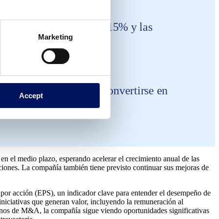
las ventas creciendo un 15% y las
Marketing
mido el compromiso de convertirse en
Accept
 en el medio plazo, esperando acelerar el crecimiento anual de las
ciones. La compañía también tiene previsto continuar sus mejoras de
o por acción (EPS), un indicador clave para entender el desempeño de
iniciativas que generan valor, incluyendo la remuneración al
nos de M&A, la compañía sigue viendo oportunidades significativas