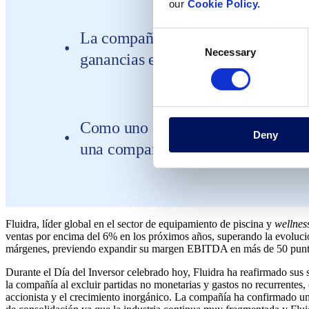
our
Cookie Policy.
La compañía espera alcanzar el ran
Consent
Necessary
Selection
ganancias en efectivo por acción 
Como uno de sus principales objeti
Deny
una compañía neutra en carbono pa
Fluidra, líder global en el sector de equipamiento de piscina y
wellnes
ventas por encima del 6% en los próximos años, superando la evolució
márgenes, previendo expandir su margen EBITDA en más de 50 punto
Durante el Día del Inversor celebrado hoy, Fluidra ha reafirmado sus 
la compañía al excluir partidas no monetarias y gastos no recurrentes,
accionista y el crecimiento inorgánico. La compañía ha confirmado un