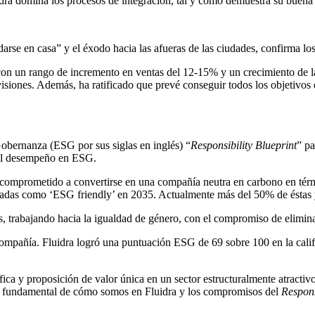
dra domina los procesos de integración, tal y como demuestra su buena 
se en casa” y el éxodo hacia las afueras de las ciudades, confirma los 
 con un rango de incremento en ventas del 12-15% y un crecimiento de 
isiones. Además, ha ratificado que prevé conseguir todos los objetivos
Gobernanza (ESG por sus siglas en inglés) “
Responsibility Blueprint
” pa
a al desempeño en ESG.
 comprometido a convertirse en una compañía neutra en carbono en térm
cadas como ‘ESG friendly’ en 2035. Actualmente más del 50% de éstas 
os, trabajando hacia la igualdad de género, con el compromiso de elimina
 compañía. Fluidra logró una puntuación ESG de 69 sobre 100 en la cali
fica y proposición de valor única en un sector estructuralmente atracti
te fundamental de cómo somos en Fluidra y los compromisos del
Respons