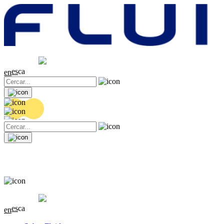
Cotització
20.32 EUR
0.06 (+0.3%)
es
ca
en
Cotització
20.32 EUR
0.06 (+0.3%)
es
ca
en