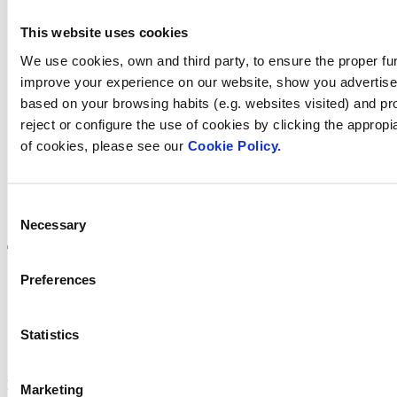
This website uses cookies
We use cookies, own and third party, to ensure the proper fun
Trobi Fluidra
improve your experience on our website, show you advertiseme
based on your browsing habits (e.g. websites visited) and pr
al seu país
reject or configure the use of cookies by clicking the appropi
of cookies, please see our
Cookie Policy.
Consent
Visite el sitio web
Necessary
Selection
Preferences
Política de privadesa
Statistics
Avís legal
Política de cookies
Fluidra S.A. 2025
Marketing