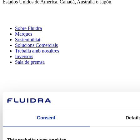
Estados Unidos de América, Canadá, Australia o Japón.
Sobre Fluidra
Marques
Sostenibilitat
Solucions Comercials
Treballa amb nosaltres
Inversors
Sala de premsa
Com podem
ajudar-te?
Consent
Detail
Contacta amb nosaltres
This website uses cookies