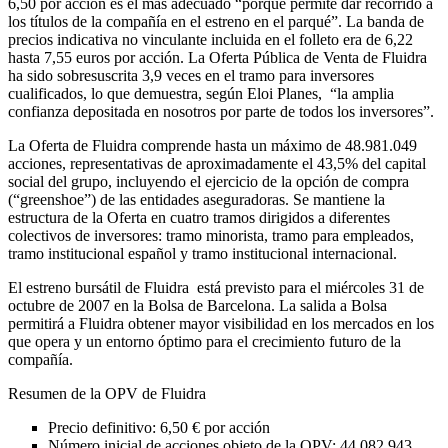
6,50 por acción es el más adecuado “porque permite dar recorrido a
los títulos de la compañía en el estreno en el parqué”. La banda de
precios indicativa no vinculante incluida en el folleto era de 6,22
hasta 7,55 euros por acción. La Oferta Pública de Venta de Fluidra
ha sido sobresuscrita 3,9 veces en el tramo para inversores
cualificados, lo que demuestra, según Eloi Planes, “la amplia
confianza depositada en nosotros por parte de todos los inversores”.
La Oferta de Fluidra comprende hasta un máximo de 48.981.049
acciones, representativas de aproximadamente el 43,5% del capital
social del grupo, incluyendo el ejercicio de la opción de compra
(“greenshoe”) de las entidades aseguradoras. Se mantiene la
estructura de la Oferta en cuatro tramos dirigidos a diferentes
colectivos de inversores: tramo minorista, tramo para empleados,
tramo institucional español y tramo institucional internacional.
El estreno bursátil de Fluidra está previsto para el miércoles 31 de
octubre de 2007 en la Bolsa de Barcelona. La salida a Bolsa
permitirá a Fluidra obtener mayor visibilidad en los mercados en los
que opera y un entorno óptimo para el crecimiento futuro de la
compañía.
Resumen de la OPV de Fluidra
Precio definitivo: 6,50 € por acción
Número inicial de acciones objeto de la OPV: 44.082.943