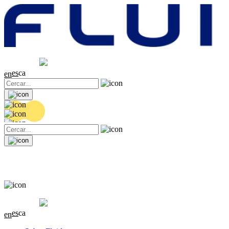
Cotització
20.36 EUR
0.04 (+0.2%)
es
ca
en
Cotització
20.36 EUR
0.04 (+0.2%)
es
ca
en