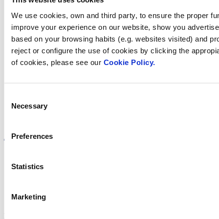
We use cookies, own and third party, to ensure the proper fun
improve your experience on our website, show you advertiseme
based on your browsing habits (e.g. websites visited) and pr
Trobi Fluidra
reject or configure the use of cookies by clicking the appropi
of cookies, please see our
Cookie Policy.
al seu país
Consent
Necessary
Selection
Visite el sitio web
Preferences
Statistics
Política de privadesa
Avís legal
Marketing
Política de cookies
Fluidra S.A. 2025