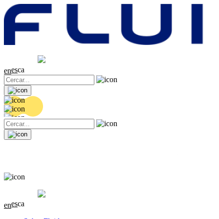
Cotització
20.36 EUR
0.04 (+0.2%)
es
ca
en
Cotització
20.36 EUR
0.04 (+0.2%)
es
ca
en