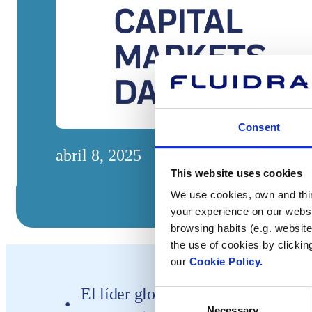
Consent
abril 8, 2025
This website uses cookies
We use cookies, own and third
your experience on our websi
browsing habits (e.g. website
the use of cookies by clickin
our
Cookie Policy.
El líder global en la industria de
Consent
Necessary
Selection