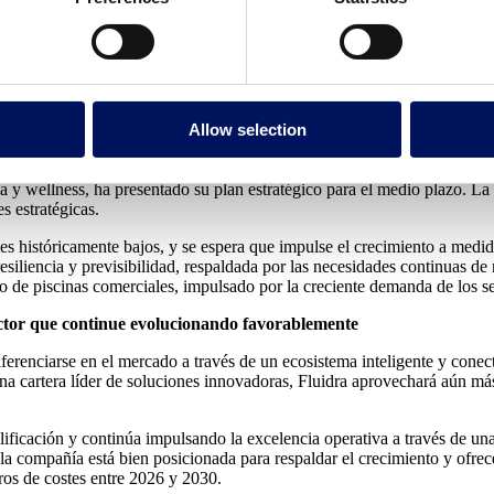
tivo
nzar un crecimiento anual de ventas de entre e
ma del 25% y un ROCE superior al 17%
Allow selection
a y wellness, ha presentado su plan estratégico para el medio plazo. La
s estratégicas.
les históricamente bajos, y se espera que impulse el crecimiento a medi
iliencia y previsibilidad, respaldada por las necesidades continuas de 
e piscinas comerciales, impulsado por la creciente demanda de los secto
ctor que continue evolucionando favorablemente
iferenciarse en el mercado a través de un ecosistema inteligente y con
una cartera líder de soluciones innovadoras, Fluidra aprovechará aún má
ficación y continúa impulsando la excelencia operativa a través de una c
 compañía está bien posicionada para respaldar el crecimiento y ofrecer
ros de costes entre 2026 y 2030.