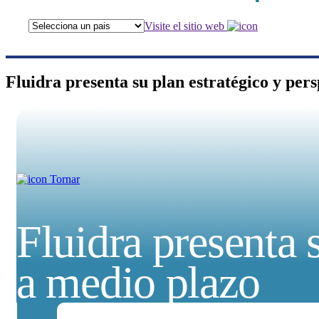
Visite el sitio web
Fluidra presenta su plan estratégico y per
Tornar
Fluidra presenta 
a medio plazo