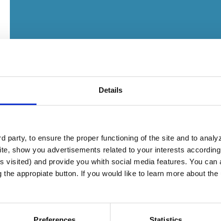
Details
 party, to ensure the proper functioning of the site and to anal
te, show you advertisements related to your interests according 
s visited) and provide you whith social media features. You can a
g the appropiate button. If you would like to learn more about th
 equipamiento para piscinas sigue viendo oportu
Preferences
Statistics