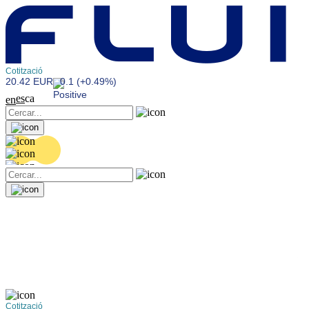
Cotització
20.42 EUR
0.1 (+0.49%)
es
ca
en
Cotització