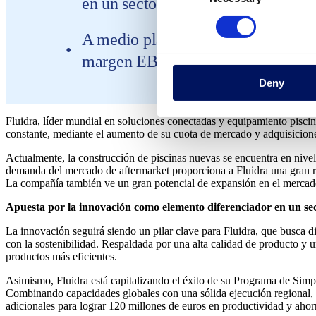
en un sector estructuralmente atrac
A medio plazo, Fluidra espera alca
margen EBITDA ajustado por enci
Deny
Fluidra, líder mundial en soluciones conectadas y equipamiento piscin
constante, mediante el aumento de su cuota de mercado y adquisicione
Actualmente, la construcción de piscinas nuevas se encuentra en nive
demanda del mercado de aftermarket proporciona a Fluidra una gran res
La compañía también ve un gran potencial de expansión en el mercado d
Apuesta por la innovación como elemento diferenciador en un se
La innovación seguirá siendo un pilar clave para Fluidra, que busca d
con la sostenibilidad. Respaldada por una alta calidad de producto y 
productos más eficientes.
Asimismo, Fluidra está capitalizando el éxito de su Programa de Simpli
Combinando capacidades globales con una sólida ejecución regional, la
adicionales para lograr 120 millones de euros en productividad y ahor