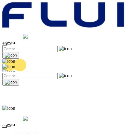
Cotització
20.32 EUR
0.06 (+0.3%)
es
ca
en
Cotització
20.32 EUR
0.06 (+0.3%)
es
ca
en