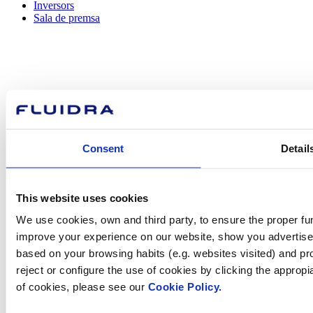
Inversors
Sala de premsa
Com podem
ajudar-te?
Consent
Detail
Contacta amb nosaltres
This website uses cookies
We use cookies, own and third party, to ensure the proper fun
improve your experience on our website, show you advertiseme
based on your browsing habits (e.g. websites visited) and pr
Trobi Fluidra
reject or configure the use of cookies by clicking the appropi
al seu país
of cookies, please see our
Cookie Policy.