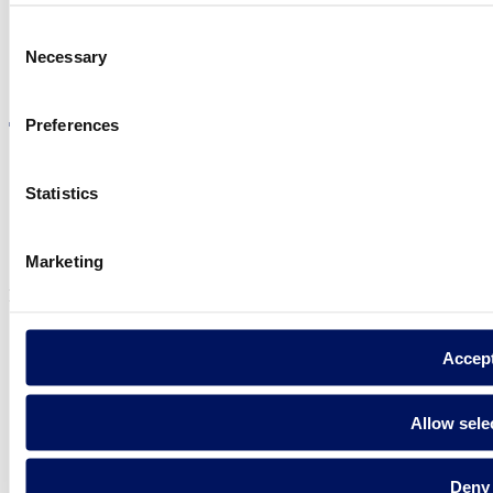
Consent
Necessary
Selection
Visite el sitio web
Preferences
Statistics
Política de privadesa
Avís legal
Política de cookies
Marketing
Fluidra S.A. 2025
Accep
Allow sele
Deny