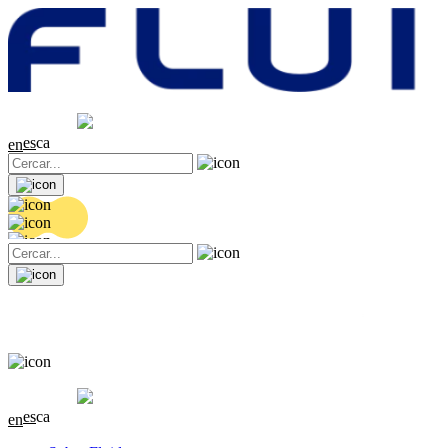
Cotització
20.36 EUR
0.04 (+0.2%)
es
ca
en
Cotització
20.36 EUR
0.04 (+0.2%)
es
ca
en