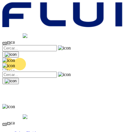
Cotització
20.32 EUR
0.06 (+0.3%)
es
ca
en
Cotització
20.32 EUR
0.06 (+0.3%)
es
ca
en