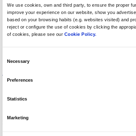
We use cookies, own and third party, to ensure the proper fun
improve your experience on our website, show you advertiseme
Trobi Fluidra
based on your browsing habits (e.g. websites visited) and pr
reject or configure the use of cookies by clicking the appropi
al seu país
of cookies, please see our
Cookie Policy.
Consent
Necessary
Visite el sitio web
Selection
Preferences
Statistics
Política de privadesa
Avís legal
Política de cookies
Marketing
Fluidra S.A. 2025