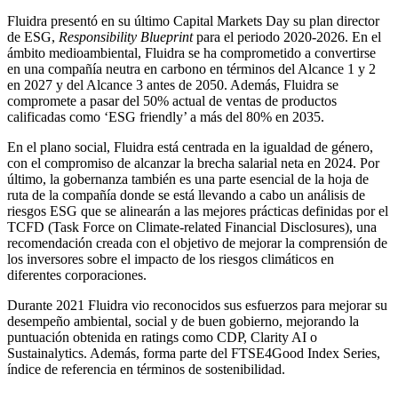
Fluidra presentó en su último Capital Markets Day su plan director
de ESG,
Responsibility Blueprint
para el periodo 2020-2026. En el
ámbito medioambiental, Fluidra se ha comprometido a convertirse
en una compañía neutra en carbono en términos del Alcance 1 y 2
en 2027 y del Alcance 3 antes de 2050. Además, Fluidra se
compromete a pasar del 50% actual de ventas de productos
calificadas como ‘ESG friendly’ a más del 80% en 2035.
En el plano social, Fluidra está centrada en la igualdad de género,
con el compromiso de alcanzar la brecha salarial neta en 2024. Por
último, la gobernanza también es una parte esencial de la hoja de
ruta de la compañía donde se está llevando a cabo un análisis de
riesgos ESG que se alinearán a las mejores prácticas definidas por el
TCFD (Task Force on Climate-related Financial Disclosures), una
recomendación creada con el objetivo de mejorar la comprensión de
los inversores sobre el impacto de los riesgos climáticos en
diferentes corporaciones.
Durante 2021 Fluidra vio reconocidos sus esfuerzos para mejorar su
desempeño ambiental, social y de buen gobierno, mejorando la
puntuación obtenida en ratings como CDP, Clarity AI o
Sustainalytics. Además, forma parte del FTSE4Good Index Series,
índice de referencia en términos de sostenibilidad.