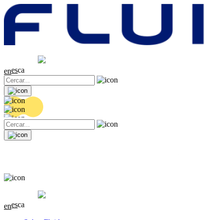
Cotització
20.36 EUR
0.04 (+0.2%)
es
ca
en
Cotització
20.36 EUR
0.04 (+0.2%)
es
ca
en