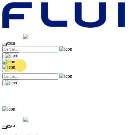
Cotització
20.36 EUR
0.04 (+0.2%)
es
ca
en
Cotització
20.36 EUR
0.04 (+0.2%)
es
ca
en