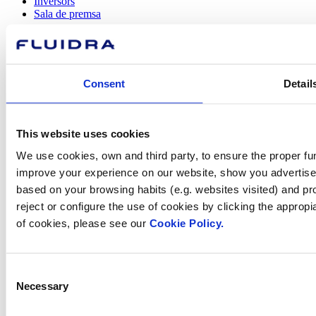
Inversors
Sala de premsa
Consent
Detail
Com podem
ajudar-te?
This website uses cookies
We use cookies, own and third party, to ensure the proper fun
improve your experience on our website, show you advertiseme
Contacta amb nosaltres
based on your browsing habits (e.g. websites visited) and pr
reject or configure the use of cookies by clicking the appropi
of cookies, please see our
Cookie Policy.
Trobi Fluidra
Consent
al seu país
Necessary
Selection