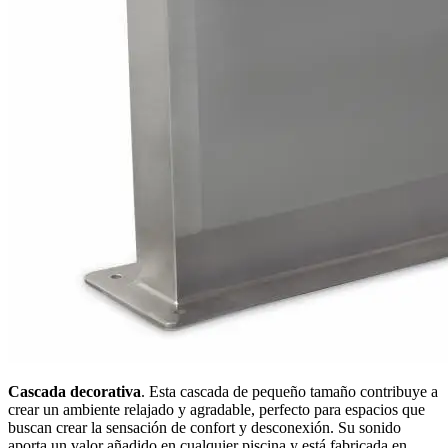
Cascada decorativa
. Esta cascada de pequeño tamaño contribuye a
crear un ambiente relajado y agradable, perfecto para espacios que
buscan crear la sensación de confort y desconexión. Su sonido
aporta un valor añadido en cualquier piscina y está fabricada en