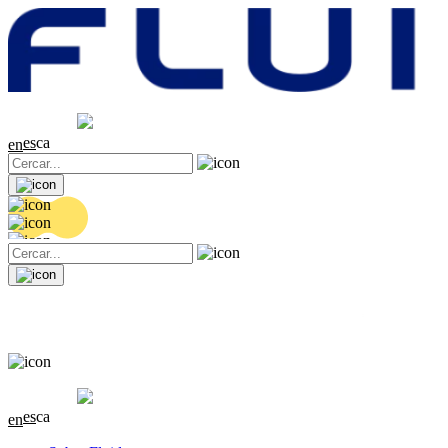
Cotització
20.36 EUR
0.04 (+0.2%)
es
ca
en
Cotització
20.36 EUR
0.04 (+0.2%)
es
ca
en