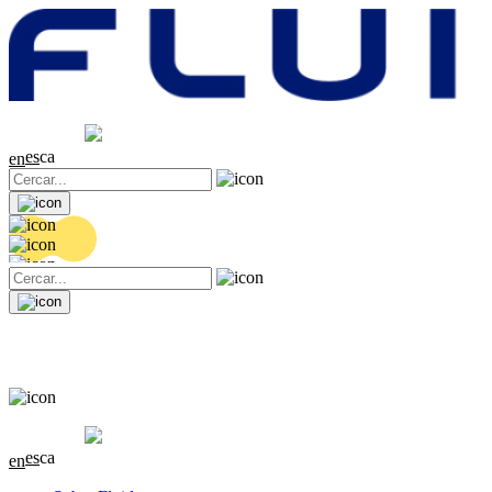
Cotització
20.36 EUR
0.04 (+0.2%)
es
ca
en
Cotització
20.36 EUR
0.04 (+0.2%)
es
ca
en