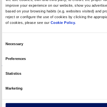
improve your experience on our website, show you advertiseme
based on your browsing habits (e.g. websites visited) and pr
reject or configure the use of cookies by clicking the appropi
Trobi Fluidra
of cookies, please see our
Cookie Policy.
al seu país
Consent
Necessary
Selection
Visite el sitio web
Preferences
Statistics
Política de privadesa
Marketing
Avís legal
Política de cookies
Fluidra S.A. 2025