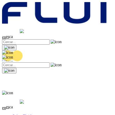
Cotització
20.36 EUR
0.04 (+0.2%)
es
ca
en
Cotització
20.36 EUR
0.04 (+0.2%)
es
ca
en