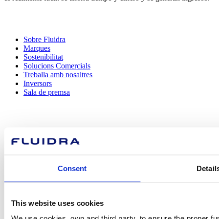
Sobre Fluidra
Marques
Sostenibilitat
Solucions Comercials
Treballa amb nosaltres
Inversors
Sala de premsa
Com podem
ajudar-te?
Consent
Detail
This website uses cookies
Contacta amb nosaltres
We use cookies, own and third party, to ensure the proper fun