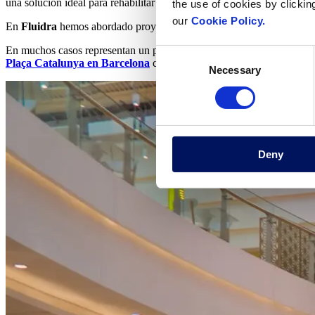
una solución ideal para rehabilitar y rejuvenecer cualquiera de estos e
the use of cookies by clickin
our
Cookie Policy.
En
Fluidra
hemos abordado proyectos de fuentes ornamentales de vaso 
En muchos casos representan un punto de encuentro, dinamización socia
Consent
Plaça Catalunya en Barcelona
cuentan con espectáculos programados
Necessary
Selection
Deny