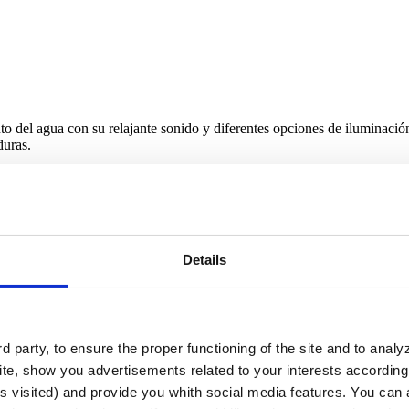
del agua con su relajante sonido y diferentes opciones de iluminación. 
duras.
e agua interiores
como también en exteriores, ya que escultoricamente
on notorios, dado que embellecen el espacio, aportan un efecto refresca
udades genera un aumento de la temperatura en el interior de las misma
Details
cir la temperatura por evaporación, transportando el calor fuera de la 
aire.
ntes de vaso?
 party, to ensure the proper functioning of the site and to anal
nteriores y exteriores
, así como también para jardines y espacios verde
te, show you advertisements related to your interests according 
s visited) and provide you whith social media features. You can a
, parques acuáticos, resorts, centros comerciales, así como también par