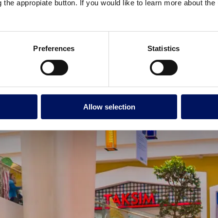
spacios.
g the appropiate button. If you would like to learn more about th
en todo tipo de espacios en diferentes países. Siempre aportan frescor
l y de los negocios circundantes. Si están en espacios públicos, se co
 de agua y luz, que atraen a millones de visitantes todos los años.
Preferences
Statistics
Allow selection