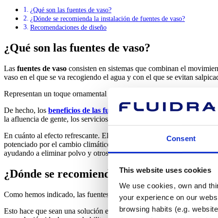
¿Qué son las fuentes de vaso?
¿Dónde se recomienda la instalación de fuentes de vaso?
Recomendaciones de diseño
¿Qué son las fuentes de vaso?
Las
fuentes de vaso
consisten en sistemas que combinan el movimiento 
vaso en el que se va recogiendo el agua y con el que se evitan salpica
Representan un toque ornamental muy atractivo tanto como
fuentes d
De hecho, los
beneficios de las fuentes de agua
en entornos urbanos s
la afluencia de gente, los servicios adyacentes y el turismo.
En cuánto al efecto refrescante. El proceso de urbanización de las ci
Consent
potenciado por el cambio climático. El agua de las fuentes puede redu
ayudando a eliminar polvo y otros contaminantes en suspensión en el 
This website uses cookies
¿Dónde se recomienda la instalación de fue
We use cookies, own and third
Como hemos indicado, las fuentes de vaso
son aptas para espacios i
your experience on our websi
browsing habits (e.g. website
Esto hace que sean una solución escogida preferentemente para hoteles