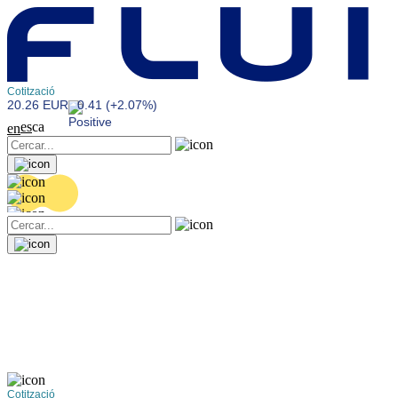
Cotització
20.26 EUR
0.41 (+2.07%)
es
ca
en
Cotització