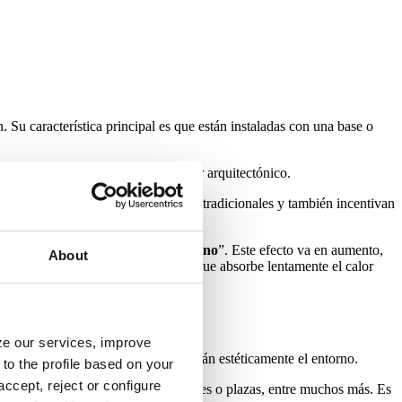
Su característica principal es que están instaladas con una base o
 pueden tener también un gran valor arquitectónico.
nte frente a las «selvas de asfalto» tradicionales y también incentivan
s, conocido como “
isla de calor urbano
”. Este efecto va en aumento,
About
ciudad, actuando como un regulador que absorbe lentamente el calor
yze our services, improve
s. En cualquiera de ellos enriquecerán estéticamente el entorno.
to the profile based on your
ccept, reject or configure
a jardines públicos, rotondas, parques o plazas, entre muchos más. Es