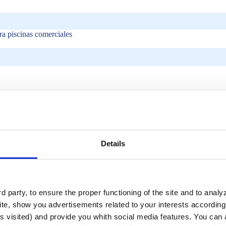
 piscinas comerciales
Details
na
a
 party, to ensure the proper functioning of the site and to anal
te, show you advertisements related to your interests according 
tiva o un
hotel o resort
, la rutina de mantenimiento y limpieza de la pisci
s visited) and provide you whith social media features. You can a
eden relajarse o practicar actividades deportivas, a la vez que se contri