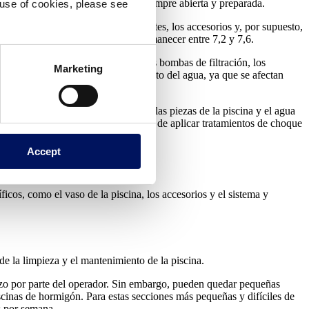
e contribuirán a tener la piscina siempre abierta y preparada.
e use of cookies, please see
ctores: la higiene de los componentes, los accesorios y, por supuesto,
os clave como el pH, que debería permanecer entre 7,2 y 7,6.
 componentes
y accesorios, como las bombas de filtración, los
Marketing
dimiento de los sistemas de tratamiento del agua, ya que se afectan
ficios. Si se mantienen limpias todas las piezas de la piscina y el agua
gético relacionados con la necesidad de aplicar tratamientos de choque
Accept
ficos, como el vaso de la piscina, los accesorios y el sistema y
e la limpieza y el mantenimiento de la piscina.
erzo por parte del operador. Sin embargo, pueden quedar pequeñas
piscinas de hormigón. Para estas secciones más pequeñas y difíciles de
es por semana.