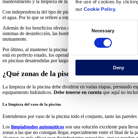
mantenimiento y la limpieza de la piscina son elementos fundamentales 
the use of cookies by clickin
our
Cookie Policy.
Con independencia del tipo de piscina de que se trate, lo que entende
el agua. Por lo que se refiere a esta última, es necesario evaluar tod
Consent
Además de los beneficios obvios de mantener la piscina limpia, se evi
Necessary
Selection
sistemas de desinfección, las bombas de calor, los deshumidificadores,
mutuamente.
Por último, al mantener la piscina limpia se consigue un
impacto posit
está en perfecto estado, los operadores pueden reducir el gasto en pr
en piscinas desatendidas por largos periodos.
Deny
¿Qué zonas de la piscina deben limpiarse 
La limpieza de la piscina debe dividirse en varias etapas, prestando esp
equipamiento hidráulicos.
Debe tenerse en cuenta
que aquí no inclui
La limpieza del vaso de la piscina
Entendemos por vaso de la piscina todo el conjunto, tanto las paredes
Los
limpiafondos automáticos
son una solución excelente para lleva
zonas a las que no consigan llegar, especialmente entre el final de la 
alcanzar, es más eficaz usar desinfectantes especiales, que se pueden 