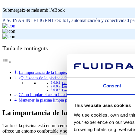
Submergeix-te més amb l’eBook
PISCINAS INTELIGENTES: IoT, automatización y conectividad para
Taula de continguts
La importancia de la limpieza de la piscina
¿Qué zonas de la piscina deben limpiarse y cómo?
La limpieza del vaso de la piscina
Consent
Los accesorios de la piscina
Los sistemas y equipamientos hidráulicos de la pisci
Cómo limpiar el acero inoxidable
Mantener la piscina limpia para lograr un rendimiento óptimo
This website uses cookies
La importancia de la limpieza de la piscin
We use cookies, own and third
your experience on our websi
Tanto si la piscina está en un centro recreativo, una instalación depor
browsing habits (e.g. website
ofrece un entorno confortable y seguro a los posibles usuarios, que pu