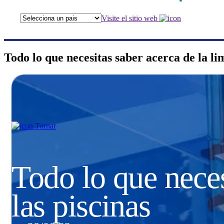
Visite el sitio web
Todo lo que necesitas saber acerca de la li
Tornar
Todo lo que neces
las piscinas