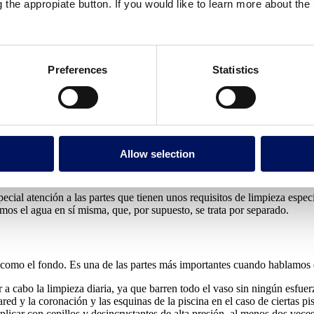
para garantizar el buen rendimiento de cualquier piscina pública, ya qu
g the appropiate button. If you would like to learn more about th
mos por limpieza viene siempre determinado por el mismo conjunto de fa
a una serie de parámetros relacionados con la calidad, incluidos element
ta que el agua se enturbie y se puede conseguir
alargar la vida de los
Preferences
Statistics
 etc. La limpieza de la piscina está directamente relacionada con el ren
ivo sobre la sostenibilidad
, el uso de la energía, los costes y los bene
oductos desinfectantes. También pueden evitar picos en el consumo ener
Allow selection
y cómo?
ecial atención a las partes que tienen unos requisitos de limpieza especí
mos el agua en sí misma, que, por supuesto, se trata por separado.
 como el fondo. Es una de las partes más importantes cuando hablamos d
r a cabo la limpieza diaria, ya que barren todo el vaso sin ningún esfu
pared y la coronación y las esquinas de la piscina en el caso de ciertas 
aplicar con cepillos y desincrustantes de alta presión, al menos dos vec