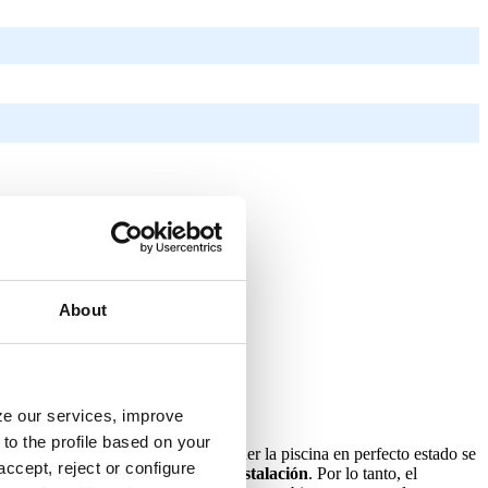
About
yze our services, improve
to the profile based on your
na debe ser una prioridad. Al mantener la piscina en perfecto estado se
ccept, reject or configure
buye a
la buena reputación de la instalación
. Por lo tanto, el