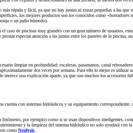
más rápida y fácil, ya que no hay juntas ni zonas pequeñas a las que 
erficies, los mejores productos son los conocidos como «borradores mág
esponja o un paño húmedo).
n el caso de piscinas muy grandes con un gran número de usuarios, estas
 prestar especial atención a las juntas entre los paneles de la piscina,
esario limpiar en profundidad: escaleras, pasamanos, canal rebosadero,
aproximadamente dos veces por semana. Para ello lo mejor es utilizar un
le merece una explicación aparte, ya que son muchos los accesorios fabr
scina cuenta con sistemas hidráulicos y su equipamiento correspondient
 fotómetro, por ejemplo) como si se usan dispositivos inteligentes, com
antenimiento y la limpieza del sistema hidráulico no solo ayudará con la
lisis como
Neolysis
.