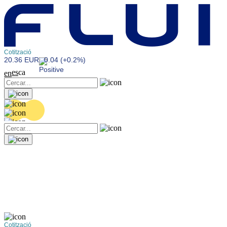
Cotització
20.36 EUR
0.04 (+0.2%)
es
ca
en
Cotització