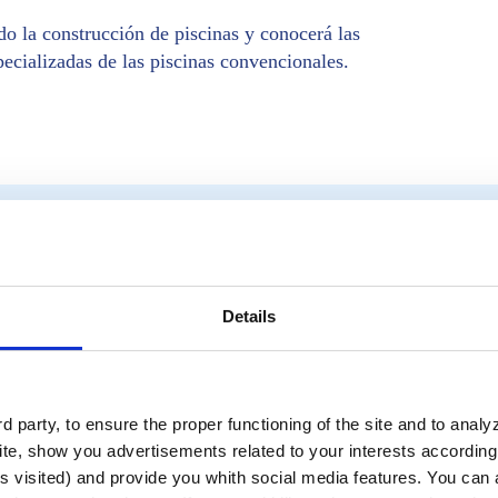
o la construcción de piscinas y conocerá las
specializadas de las piscinas convencionales.
 y clubes deportivos
Details
 party, to ensure the proper functioning of the site and to anal
s piscinas tradicionales?
ación artística?
te, show you advertisements related to your interests according 
 rendimiento atlético?
s visited) and provide you whith social media features. You can a