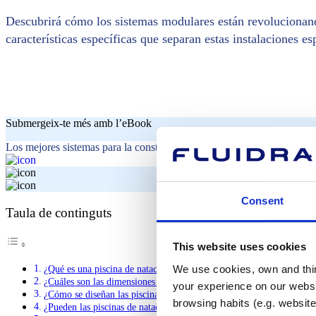
Descubrirá cómo los sistemas modulares están revolucionand
características específicas que separan estas instalaciones e
Submergeix-te més amb l’eBook
Los mejores sistemas para la construcción de piscinas de competición
Consent
Taula de continguts
This website uses cookies
We use cookies, own and third
¿Qué es una piscina de natación artística y en qué se diferencia de la
¿Cuáles son las dimensiones y normas oficiales de las piscinas de nat
your experience on our websi
¿Cómo se diseñan las piscinas de natación artística para favorecer el
browsing habits (e.g. website
¿Pueden las piscinas de natación artística ser estructuras temporales?