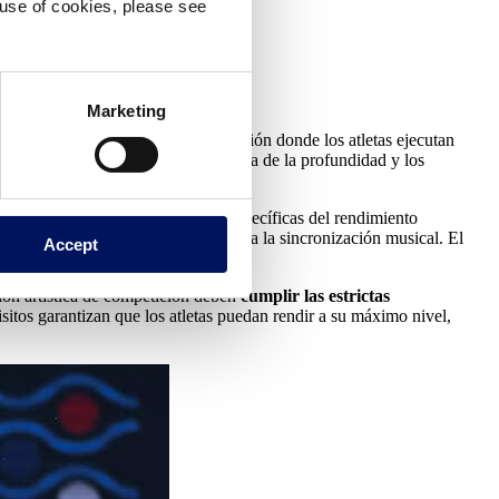
e use of cookies, please see
nales?
Marketing
scinas sirven como lugares de actuación donde los atletas ejecutan
 más en la visibilidad, la consistencia de la profundidad y los
 deben adaptarse a las necesidades específicas del rendimiento
istemas acústicos especializados para la sincronización musical. El
Accept
ción artística de competición deben
cumplir las estrictas
isitos garantizan que los atletas puedan rendir a su máximo nivel,