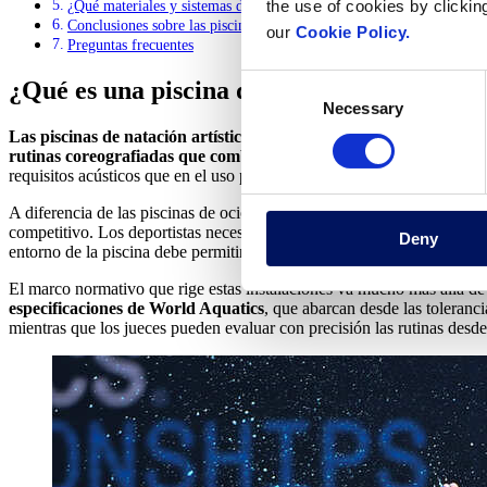
the use of cookies by clickin
¿Qué materiales y sistemas de construcción se utilizan en los proyect
Conclusiones sobre las piscinas de natación artística
our
Cookie Policy.
Preguntas frecuentes
Consent
¿Qué es una piscina de natación artística y 
Necessary
Selection
Las piscinas de natación artística
son instalaciones acuáticas espec
rutinas coreografiadas que combinan elementos de natación, dan
requisitos acústicos que en el uso puramente recreativo.
A diferencia de las piscinas de ocio, que priorizan la comodidad y la a
competitivo. Los deportistas necesitan una visibilidad subacuática sin
Deny
entorno de la piscina debe permitir movimientos coreográficos complejo
El marco normativo que rige estas instalaciones va mucho más allá de 
especificaciones de World Aquatics
, que abarcan desde las toleranci
mientras que los jueces pueden evaluar con precisión las rutinas desde