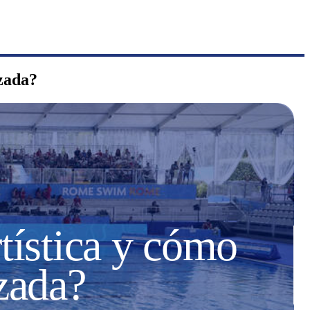
izada?
rtística y cómo
izada?